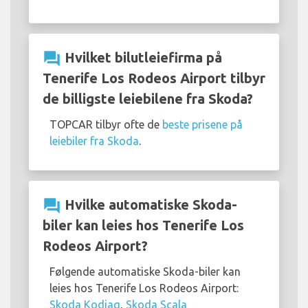
question_answer
Hvilket bilutleiefirma på
Tenerife Los Rodeos Airport tilbyr
de billigste leiebilene fra Skoda?
TOPCAR tilbyr ofte de
beste prisene på
leiebiler fra Skoda
.
question_answer
Hvilke automatiske Skoda-
biler kan leies hos Tenerife Los
Rodeos Airport?
Følgende automatiske Skoda-biler kan
leies hos Tenerife Los Rodeos Airport:
Skoda Kodiaq
,
Skoda Scala