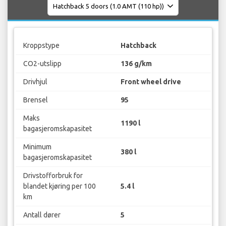
Kroppstype
Hatchback
CO2-utslipp
136 g/km
Drivhjul
Front wheel drive
Brensel
95
Maks
1190 l
bagasjeromskapasitet
Minimum
380 l
bagasjeromskapasitet
Drivstofforbruk for
blandet kjøring per 100
5.4 l
km
Antall dører
5