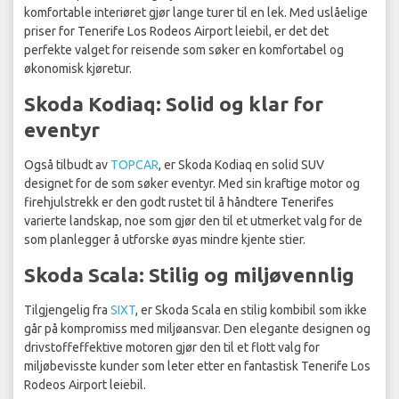
komfortable interiøret gjør lange turer til en lek. Med uslåelige
priser for Tenerife Los Rodeos Airport leiebil, er det det
perfekte valget for reisende som søker en komfortabel og
økonomisk kjøretur.
Skoda Kodiaq: Solid og klar for
eventyr
Også tilbudt av
TOPCAR
, er Skoda Kodiaq en solid SUV
designet for de som søker eventyr. Med sin kraftige motor og
firehjulstrekk er den godt rustet til å håndtere Tenerifes
varierte landskap, noe som gjør den til et utmerket valg for de
som planlegger å utforske øyas mindre kjente stier.
Skoda Scala: Stilig og miljøvennlig
Tilgjengelig fra
SIXT
, er Skoda Scala en stilig kombibil som ikke
går på kompromiss med miljøansvar. Den elegante designen og
drivstoffeffektive motoren gjør den til et flott valg for
miljøbevisste kunder som leter etter en fantastisk Tenerife Los
Rodeos Airport leiebil.