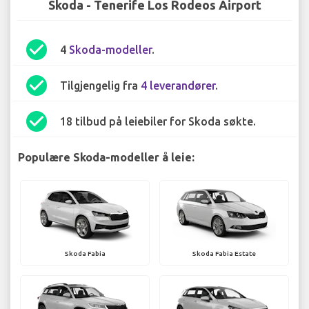
Skoda - Tenerife Los Rodeos Airport
check_circle
4
Skoda-modeller
.
check_circle
Tilgjengelig fra
4 leverandører
.
check_circle
18 tilbud på leiebiler for Skoda søkte.
Populære Skoda-modeller å leie:
Skoda Fabia
Skoda Fabia Estate