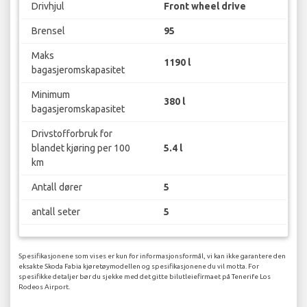
Drivhjul
Front wheel drive
Brensel
95
Maks
1190 l
bagasjeromskapasitet
Minimum
380 l
bagasjeromskapasitet
Drivstofforbruk for
blandet kjøring per 100
5.4 l
km
Antall dører
5
antall seter
5
Spesifikasjonene som vises er kun for informasjonsformål, vi kan ikke garantere den
eksakte Skoda Fabia kjøretøymodellen og spesifikasjonene du vil motta. For
spesifikke detaljer bør du sjekke med det gitte bilutleiefirmaet på Tenerife Los
Rodeos Airport.