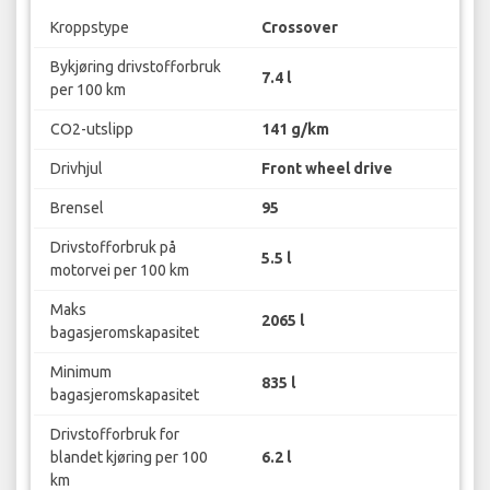
Kroppstype
Crossover
Bykjøring drivstofforbruk
7.4 l
per 100 km
CO2-utslipp
141 g/km
Drivhjul
Front wheel drive
Brensel
95
Drivstofforbruk på
5.5 l
motorvei per 100 km
Maks
2065 l
bagasjeromskapasitet
Minimum
835 l
bagasjeromskapasitet
Drivstofforbruk for
blandet kjøring per 100
6.2 l
km