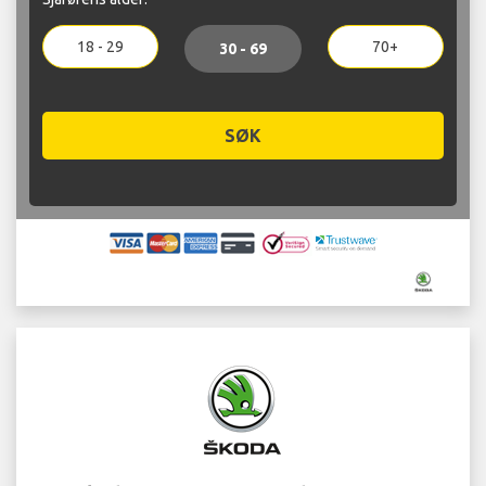
18 - 29
70+
30 - 69
SØK