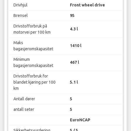
Drivhjul
Front wheel drive
Brensel
95
Drivstofforbruk på
4.3 l
motorvei per 100 km
Maks
1410 l
bagasjeromskapasitet
Minimum
467 l
bagasjeromskapasitet
Drivstofforbruk for
blandet kjøring per 100
5.1 l
km
Antall dører
5
antall seter
5
EuroNCAP
Sikkerhetsvurdering
5 / 5