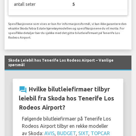
antall seter
5
Spesifikasjonene som vises er kun for informasjonsformål, vi kan ikke garantere den
eksakte Skoda Fabia Estate kjøretøymodellen og spesifikasjonene du vil motta. For
spesifikke detaljer bør du sjekke med det gitte bilutleiefirmaet på Tenerife Los
Rodeos Airport.
Skoda Leiebil hos Tenerife Los Rodeos Airport – Vanlige
spørsmål
question_answer
Hvilke bilutleiefirmaer tilbyr
leiebil fra Skoda hos Tenerife Los
Rodeos Airport?
Følgende bilutleiefirmaer på Tenerife Los
Rodeos Airport tilbyr en rekke modeller
av Skoda:
AVIS
,
BUDGET
,
SIXT
,
TOPCAR