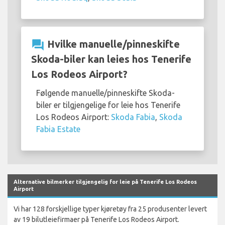
question_answer
Hvilke manuelle/pinneskifte
Skoda-biler kan leies hos Tenerife
Los Rodeos Airport?
Følgende manuelle/pinneskifte Skoda-
biler er tilgjengelige for leie hos Tenerife
Los Rodeos Airport:
Skoda Fabia
,
Skoda
Fabia Estate
Alternative bilmerker tilgjengelig for leie på Tenerife Los Rodeos
Airport
Vi har 128 forskjellige typer kjøretøy fra 25 produsenter levert
av 19 bilutleiefirmaer på Tenerife Los Rodeos Airport.