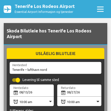
Tenerife Los Rodeos Airport
Essential Airport Informasjon og tjenester
Skoda Bilutleie hos Tenerife Los Rodeos
Airport
USLÅELIG BILUTLEIE
Hentested
Levering til samme sted
Hentedato
Returdato
Sjåførens alder: