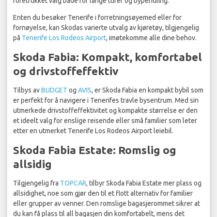
foretrukket valg både for lange turer og bypendling.
Enten du besøker Tenerife i forretningsøyemed eller for
fornøyelse, kan Skodas varierte utvalg av kjøretøy, tilgjengelig
på
Tenerife Los Rodeos Airport
, imøtekomme alle dine behov.
Skoda Fabia: Kompakt, komfortabel
og drivstoffeffektiv
Tilbys av
BUDGET
og
AVIS
, er Skoda Fabia en kompakt bybil som
er perfekt for å navigere i Tenerifes travle bysentrum. Med sin
utmerkede drivstoffeffektivitet og kompakte størrelse er den
et ideelt valg for enslige reisende eller små familier som leter
etter en utmerket Tenerife Los Rodeos Airport leiebil.
Skoda Fabia Estate: Romslig og
allsidig
Tilgjengelig fra
TOPCAR
, tilbyr Skoda Fabia Estate mer plass og
allsidighet, noe som gjør den til et flott alternativ for familier
eller grupper av venner. Den romslige bagasjerommet sikrer at
du kan få plass til all bagasjen din komfortabelt, mens det