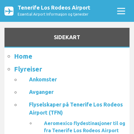
Tenerife Los Rodeos Airport
Essential Airport Informasjon og tjenester
SIDEKART
Home
Flyreiser
Ankomster
Avganger
Flyselskaper på Tenerife Los Rodeos
Airport (TFN)
Aeromexico flydestinasjoner til og
fra Tenerife Los Rodeos Airport