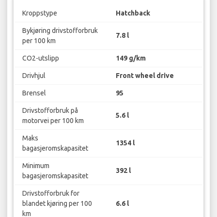
Kroppstype
Hatchback
Bykjøring drivstofforbruk
7.8 l
per 100 km
CO2-utslipp
149 g/km
Drivhjul
Front wheel drive
Brensel
95
Drivstofforbruk på
5.6 l
motorvei per 100 km
Maks
1354 l
bagasjeromskapasitet
Minimum
392 l
bagasjeromskapasitet
Drivstofforbruk for
blandet kjøring per 100
6.6 l
km