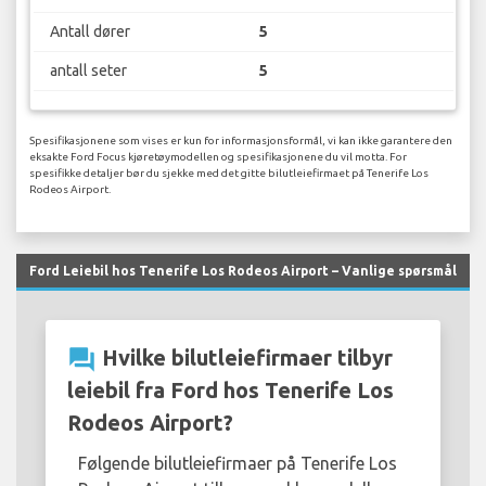
Antall dører
5
antall seter
5
Spesifikasjonene som vises er kun for informasjonsformål, vi kan ikke garantere den
eksakte Ford Focus kjøretøymodellen og spesifikasjonene du vil motta. For
spesifikke detaljer bør du sjekke med det gitte bilutleiefirmaet på Tenerife Los
Rodeos Airport.
Ford Leiebil hos Tenerife Los Rodeos Airport – Vanlige spørsmål
question_answer
Hvilke bilutleiefirmaer tilbyr
leiebil fra Ford hos Tenerife Los
Rodeos Airport?
Følgende bilutleiefirmaer på Tenerife Los