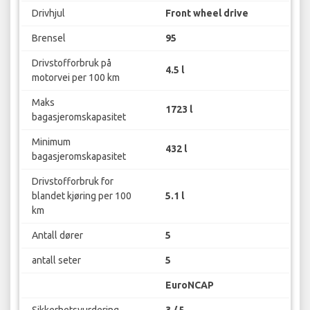
Drivhjul
Front wheel drive
Brensel
95
Drivstofforbruk på
4.5 l
motorvei per 100 km
Maks
1723 l
bagasjeromskapasitet
Minimum
432 l
bagasjeromskapasitet
Drivstofforbruk for
blandet kjøring per 100
5.1 l
km
Antall dører
5
antall seter
5
EuroNCAP
Sikkerhetsvurdering
3 / 5