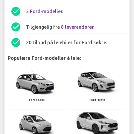
check_circle
5
Ford-modeller
.
check_circle
Tilgjengelig fra
8 leverandører
.
check_circle
20 tilbud på leiebiler for Ford søkte.
Populære Ford-modeller å leie:
Ford Focus
Ford Fiesta