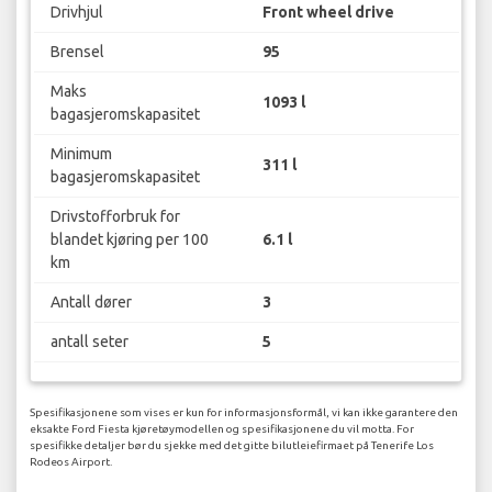
Drivhjul
Front wheel drive
Brensel
95
Maks
1093 l
bagasjeromskapasitet
Minimum
311 l
bagasjeromskapasitet
Drivstofforbruk for
blandet kjøring per 100
6.1 l
km
Antall dører
3
antall seter
5
Spesifikasjonene som vises er kun for informasjonsformål, vi kan ikke garantere den
eksakte Ford Fiesta kjøretøymodellen og spesifikasjonene du vil motta. For
spesifikke detaljer bør du sjekke med det gitte bilutleiefirmaet på Tenerife Los
Rodeos Airport.