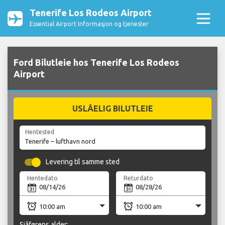
Tenerife Los Rodeos Airport
Essential Airport Informasjon og tjenester
Ford Bilutleie hos Tenerife Los Rodeos
Airport
USLÅELIG BILUTLEIE
Hentested
Levering til samme sted
Hentedato
Returdato
Sjåførens alder: