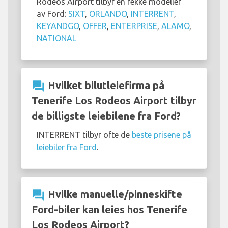
Rodeos Airport tilbyr en rekke modeller
av Ford:
SIXT
,
ORLANDO
,
INTERRENT
,
KEYANDGO
,
OFFER
,
ENTERPRISE
,
ALAMO
,
NATIONAL
question_answer
Hvilket bilutleiefirma på
Tenerife Los Rodeos Airport tilbyr
de billigste leiebilene fra Ford?
INTERRENT tilbyr ofte de
beste prisene på
leiebiler fra Ford
.
question_answer
Hvilke manuelle/pinneskifte
Ford-biler kan leies hos Tenerife
Los Rodeos Airport?