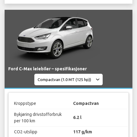
Ford C-Max leiebiler – spesifikasjoner
Kroppstype
Compactvan
Bykjøring drivstofforbruk
6.2 l
per 100 km
CO2-utslipp
117 g/km