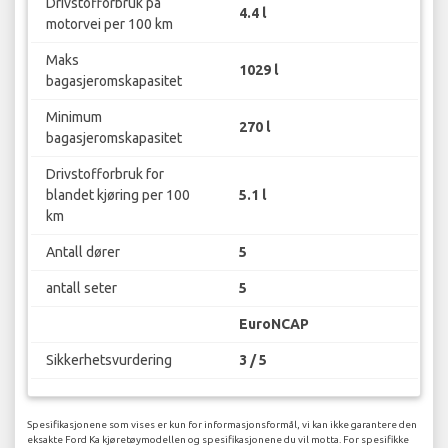
Drivstofforbruk på
4.4 l
motorvei per 100 km
Maks
1029 l
bagasjeromskapasitet
Minimum
270 l
bagasjeromskapasitet
Drivstofforbruk for
blandet kjøring per 100
5.1 l
km
Antall dører
5
antall seter
5
EuroNCAP
Sikkerhetsvurdering
3 / 5
Spesifikasjonene som vises er kun for informasjonsformål, vi kan ikke garantere den
eksakte Ford Ka kjøretøymodellen og spesifikasjonene du vil motta. For spesifikke