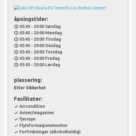
åpningstider:
05:45 - 20:00 Søndag
schedule
05:45 - 20:00 Mandag
schedule
05:45 - 20:00 Tirsdag
schedule
05:45 - 20:00 Onsdag
schedule
05:45 - 20:00 Torsdag
schedule
05:45 - 20:00 Fredag
schedule
05:45 - 20:00 Lørdag
schedule
plassering:
Etter Sikkerhet
Fasiliteter:
Aircondition
check
Aviser/magasiner
check
fjernsyn
check
Flyinformasjonsmonitor
check
Forfriskninger (alkoholholdig)
check