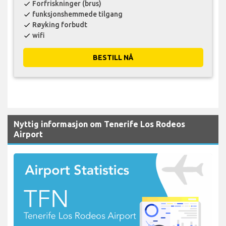
Forfriskninger (brus)
check
funksjonshemmede tilgang
check
Røyking forbudt
check
wifi
check
BESTILL NÅ
Nyttig informasjon om Tenerife Los Rodeos
Airport