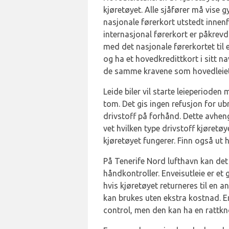
kjøretøyet. Alle sjåfører må vise 
nasjonale førerkort utstedt innen
internasjonal førerkort er påkrev
med det nasjonale førerkortet til 
og ha et hovedkredittkort i sitt na
de samme kravene som hovedleieta
Leide biler vil starte leieperioden
tom. Det gis ingen refusjon for ubr
drivstoff på forhånd. Dette avheng
vet hvilken type drivstoff kjøretø
kjøretøyet fungerer. Finn også ut 
På Tenerife Nord lufthavn kan det
håndkontroller. Enveisutleie er et
hvis kjøretøyet returneres til en 
kan brukes uten ekstra kostnad. Enh
control, men den kan ha en rattkn