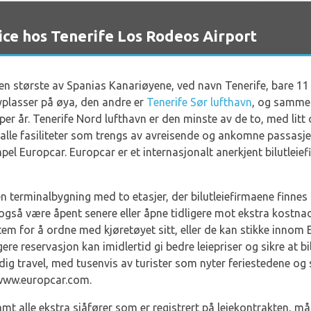
ce hos Tenerife Los Rodeos Airport
den største av Spanias Kanariøyene, ved navn Tenerife, bare 1
lyplasser på øya, den andre er
Tenerife Sør lufthavn
, og sammen
er år. Tenerife Nord lufthavn er den minste av de to, med litt o
 alle fasiliteter som trengs av avreisende og ankomne passasje
mpel Europcar. Europcar er et internasjonalt anerkjent bilutleie
n terminalbygning med to etasjer, der bilutleiefirmaene finnes
 også være åpent senere eller åpne tidligere mot ekstra kostna
em for å ordne med kjøretøyet sitt, eller de kan stikke innom 
re reservasjon kan imidlertid gi bedre leiepriser og sikre at bil
ig travel, med tusenvis av turister som nyter feriestedene og 
 www.europcar.com.
mt alle ekstra sjåfører som er registrert på leiekontrakten, må