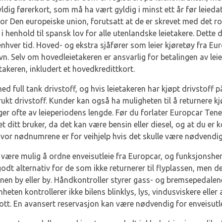
gyldig førerkort, som må ha vært gyldig i minst ett år før leied
for Den europeiske union, forutsatt at de er skrevet med det r
d i henhold til spansk lov for alle utenlandske leietakere. De
enhver tid. Hoved- og ekstra sjåfører som leier kjøretøy fra Eur
vn. Selv om hovedleietakeren er ansvarlig for betalingen av leie
keren, inkludert et hovedkredittkort.
 med full tank drivstoff, og hvis leietakeren har kjøpt drivstoff 
ukt drivstoff. Kunder kan også ha muligheten til å returnere kjø
er ofte av leieperiodens lengde. Før du forlater Europcar Tene
yet ditt bruker, da det kan være bensin eller diesel, og at du 
hvor nødnumrene er for veihjelp hvis det skulle være nødvendig
 være mulig å ordne enveisutleie fra Europcar, og funksjonsh
 godt alternativ for de som ikke returnerer til flyplassen, men 
annen by eller by. Håndkontroller styrer gass- og bremsepedale
eten kontrollerer ikke bilens blinklys, lys, vindusviskere elle
ott. En avansert reservasjon kan være nødvendig for enveisutle