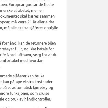
atoen. Europcar godtar de fleste
omerske alfabetet, men en
tte dokumentet skal bæres sammen
opcar, må være 21 år eller eldre
n, må alle ekstra sjåfører oppfylle
på forhånd, kan de returnere bilen
retøyet fullt, og ikke betale for
rife Nord lufthavn, sørg for at du
er komfortabel med hvordan
.
emmede sjåfører kan bruke
det kan påløpe ekstra kostnader
ne på et automatisk kjøretøy og
r andre funksjoner, som cruise
ie og bruk av håndkontroller.