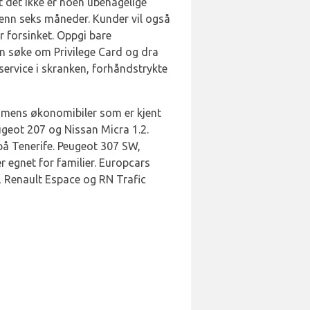
t det ikke er noen ubehagelige
e enn seks måneder. Kunder vil også
er forsinket. Oppgi bare
an søke om Privilege Card og dra
sservice i skranken, forhåndstrykte
, mens økonomibiler som er kjent
eugeot 207 og Nissan Micra 1.2.
på Tenerife. Peugeot 307 SW,
 egnet for familier. Europcars
, Renault Espace og RN Trafic