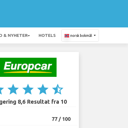
O & NYHETER
HOTELS
norsk bokmål
ar
star
star
star
star_half
ering 8,6 Resultat fra 10
77 / 100