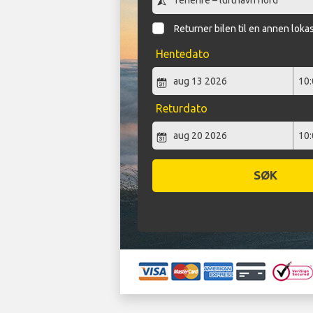
Returner bilen til en annen loka
Hentedato
Returdato
SØK