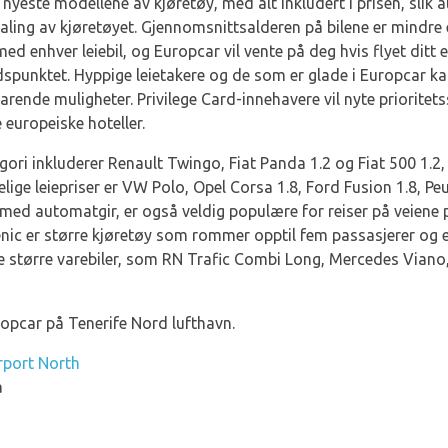
nyeste modellene av kjøretøy, med alt inkludert i prisen, slik a
taling av kjøretøyet. Gjennomsnittsalderen på bilene er mindr
 med enhver leiebil, og Europcar vil vente på deg hvis flyet ditt 
idspunktet. Hyppige leietakere og de som er glade i Europcar k
arende muligheter. Privilege Card-innehavere vil nyte prioritet
 europeiske hoteller.
gori inkluderer Renault Twingo, Fiat Panda 1.2 og Fiat 500 1.2
melige leiepriser er VW Polo, Opel Corsa 1.8, Ford Fusion 1.8, P
ed automatgir, er også veldig populære for reiser på veiene 
nic er større kjøretøy som rommer opptil fem passasjerer og er
re større varebiler, som RN Trafic Combi Long, Mercedes Viano
Europcar på Tenerife Nord lufthavn.
rport North
a