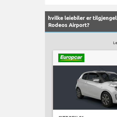
hvilke leiebiler er tilgjeng
Rodeos Airport?
Le