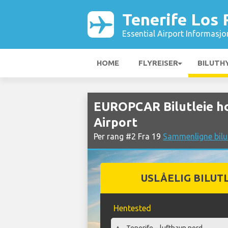
Tenerife Los 
Essential Airport Informasjo
HOME
FLYREISER
BILUTH
EUROPCAR Bilutleie ho
Airport
Per rang #2 Fra 19
Sammenligne bilut
USLÅELIG BILUT
Hentested