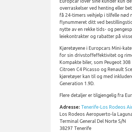
Europcar lover sine kunder kun de 
overraskelser ved henting eller be
få 24-timers veihjelp i tilfelle nød
flynummeret ditt ved bestillingst
nytte av en rekke tids- og pengesp
leiekontrakter og rabatter på visse
Kjøretøyene i Europcars Mini-kate
for sin drivstoffeffektivitet og ri
Kompakte biler, som Peugeot 308 m
Citroen C4 Picasso og Renault Sce
kjøretøyer kan til og med inklude
Generation 1.9D.
Flere detaljer er tilgjengelig fra 
Adresse:
Tenerife-Los Rodeos Ai
Los Rodeos Aeropuerto-la Lagun
Terminal General Del Norte S/N
38297 Tenerife