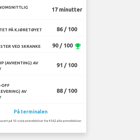
NOMSNITTLIG
17 minutter
86 / 100
TET PÅ KJØRETØYET
90 / 100
emoji_events
STER VED SKRANKE
UP (AVHENTING) AV
91 / 100
Y
-OFF
88 / 100
LEVERING) AV
Y
På terminalen
asert på 10 siste anmeldelser fra 4562 alle anmeldelser.