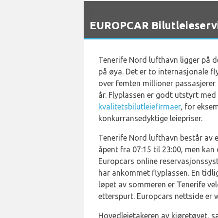
`
EUROPCAR Bilutleieservi
Tenerife Nord lufthavn ligger på 
på øya. Det er to internasjonale f
over femten millioner passasjerer p
år. Flyplassen er godt utstyrt med
kvalitetsbilutleiefirmaer
, for ekse
konkurransedyktige leiepriser.
Tenerife Nord lufthavn består av e
åpent fra 07:15 til 23:00, men kan
Europcars online reservasjonssyst
har ankommet flyplassen. En tidlige
løpet av sommeren er Tenerife veld
etterspurt. Europcars nettside er
Hovedleietakeren av kjøretøyet, sa