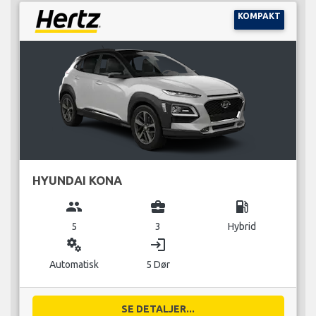
KOMPAKT
HYUNDAI KONA
group
business_center
local_gas_station
5
3
Hybrid
miscellaneous_services
login
Automatisk
5 Dør
SE DETALJER...