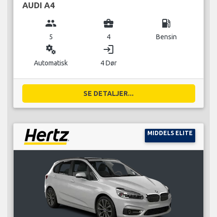
AUDI A4
group
business_center
local_gas_station
5
4
Bensin
miscellaneous_services
login
Automatisk
4 Dør
SE DETALJER...
MIDDELS ELITE