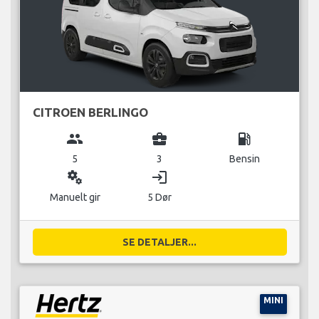
CITROEN BERLINGO
group
business_center
local_gas_station
5
3
Bensin
miscellaneous_services
login
Manuelt gir
5 Dør
SE DETALJER...
MINI