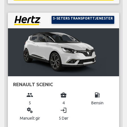
5-SETERS TRANSPORTTJENESTER
RENAULT SCENIC
group
business_center
local_gas_station
5
4
Bensin
miscellaneous_services
login
Manuelt gir
5 Dør