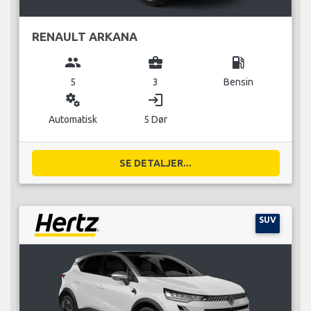
RENAULT ARKANA
group
business_center
local_gas_station
5
3
Bensin
miscellaneous_services
login
Automatisk
5 Dør
SE DETALJER...
SUV