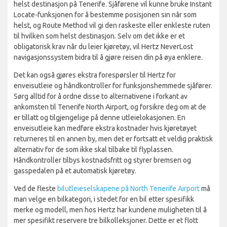
helst destinasjon på Tenerife. Sjåførene vil kunne bruke Instant
Locate-funksjonen for å bestemme posisjonen sin når som
helst, og Route Method vil gi den raskeste eller enkleste ruten
til hvilken som helst destinasjon. Selv om det ikke er et
obligatorisk krav når du leier kjøretøy, vil Hertz NeverLost
navigasjonssystem bidra til å gjøre reisen din på øya enklere.
Det kan også gjøres ekstra forespørsler til Hertz for
enveisutleie og håndkontroller for funksjonshemmede sjåfører.
Sørg alltid for å ordne disse to alternativene i forkant av
ankomsten til Tenerife North Airport, og forsikre deg om at de
er tillatt og tilgjengelige på denne utleielokasjonen. En
enveisutleie kan medføre ekstra kostnader hvis kjøretøyet
returneres til en annen by, men det er fortsatt et veldig praktisk
alternativ for de som ikke skal tilbake til flyplassen.
Håndkontroller tilbys kostnadsfritt og styrer bremsen og
gasspedalen på et automatisk kjøretøy.
Ved de fleste
bilutleieselskapene på North Tenerife Airport
må
man velge en bilkategori, i stedet for en bil etter spesifikk
merke og modell, men hos Hertz har kundene muligheten til å
mer spesifikt reservere tre bilkolleksjoner. Dette er et flott