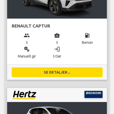
RENAULT CAPTUR
group
business_center
local_gas_station
5
3
Bensin
miscellaneous_services
login
Manuelt gir
5 Dør
SE DETALJER...
ØKONOMI