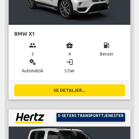
BMW X1
group
business_center
local_gas_station
5
4
Bensin
miscellaneous_services
login
Automatisk
5 Dør
SE DETALJER...
5-SETERS TRANSPORTTJENESTER