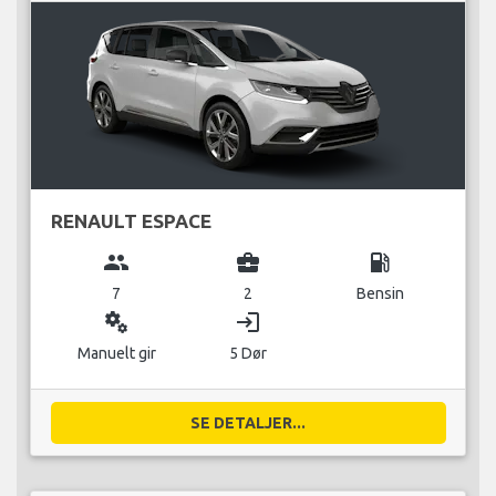
RENAULT ESPACE
group
business_center
local_gas_station
7
2
Bensin
miscellaneous_services
login
Manuelt gir
5 Dør
SE DETALJER...