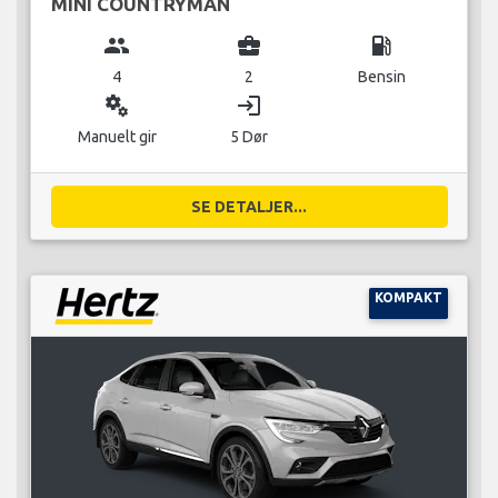
MINI COUNTRYMAN
group
business_center
local_gas_station
4
2
Bensin
miscellaneous_services
login
Manuelt gir
5 Dør
SE DETALJER...
KOMPAKT