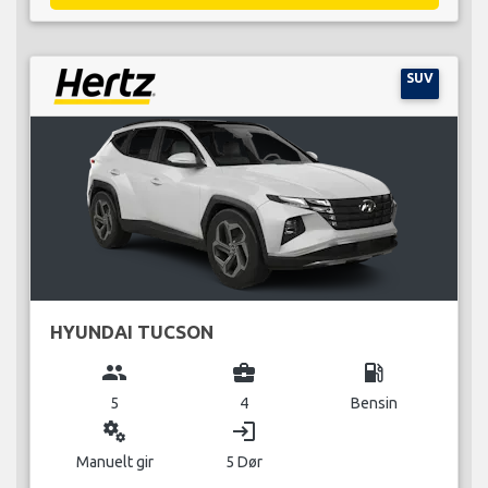
SUV
HYUNDAI TUCSON
group
business_center
local_gas_station
5
4
Bensin
miscellaneous_services
login
Manuelt gir
5 Dør