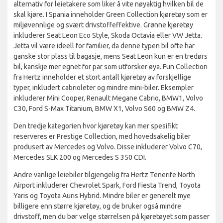
alternativ for leietakere som liker å vite nøyaktig hvilken bil de
skal kjøre. I Spania inneholder Green Collection kjøretøy som er
miljøvennlige og svært drivstoffeffektive. Grønne kjøretøy
inkluderer Seat Leon Eco Style, Skoda Octavia eller VW Jetta.
Jetta vil være ideell for familier, da denne typen bil ofte har
ganske stor plass til bagasje, mens Seat Leon kun er en tredørs
bil, kanskje mer egnet for par som utforsker øya. Fun Collection
fra Hertz inneholder et stort antall kjøretøy av forskjellige
typer, inkludert cabrioleter og mindre mini-biler. Eksempler
inkluderer Mini Cooper, Renault Megane Cabrio, BMW1, Volvo
C30, Ford S-Max Titanium, BMW X1, Volvo S60 og BMW Z4.
Den tredje kategorien hvor kjøretøy kan mer spesifikt
reserveres er Prestige Collection, med hovedsakelig biler
produsert av Mercedes og Volvo. Disse inkluderer Volvo C70,
Mercedes SLK 200 og Mercedes S 350 CDI.
Andre vanlige leiebiler tilgjengelig fra Hertz Tenerife North
Airport inkluderer Chevrolet Spark, Ford Fiesta Trend, Toyota
Yaris og Toyota Auris Hybrid. Mindre biler er generelt mye
billigere enn større kjøretøy, og de bruker også mindre
drivstoff, men du bør velge størrelsen på kjøretøyet som passer