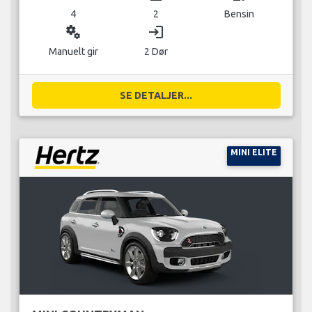
4
2
Bensin
miscellaneous_services
login
Manuelt gir
2 Dør
SE DETALJER...
MINI ELITE