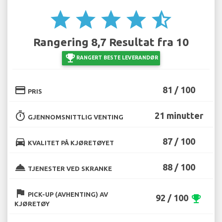
star
star
star
star
star_half
Rangering 8,7 Resultat fra 10
emoji_events
RANGERT BESTE LEVERANDØR
credit_card
81 / 100
PRIS
timer
21 minutter
GJENNOMSNITTLIG VENTING
directions_car
87 / 100
KVALITET PÅ KJØRETØYET
room_service
88 / 100
TJENESTER VED SKRANKE
flag
PICK-UP (AVHENTING) AV
92 / 100
emoji_events
KJØRETØY