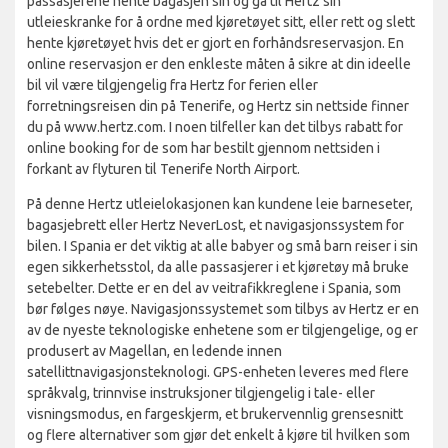
passasjerene hente bagasjen sin og gå til Hertz sin
utleieskranke for å ordne med kjøretøyet sitt, eller rett og slett
hente kjøretøyet hvis det er gjort en forhåndsreservasjon. En
online reservasjon er den enkleste måten å sikre at din ideelle
bil vil være tilgjengelig fra Hertz for ferien eller
forretningsreisen din på Tenerife, og Hertz sin nettside finner
du på www.hertz.com. I noen tilfeller kan det tilbys rabatt for
online booking for de som har bestilt gjennom nettsiden i
forkant av flyturen til Tenerife North Airport.
På denne Hertz utleielokasjonen kan kundene leie barneseter,
bagasjebrett eller Hertz NeverLost, et navigasjonssystem for
bilen. I Spania er det viktig at alle babyer og små barn reiser i sin
egen sikkerhetsstol, da alle passasjerer i et kjøretøy må bruke
setebelter. Dette er en del av veitrafikkreglene i Spania, som
bør følges nøye. Navigasjonssystemet som tilbys av Hertz er en
av de nyeste teknologiske enhetene som er tilgjengelige, og er
produsert av Magellan, en ledende innen
satellittnavigasjonsteknologi. GPS-enheten leveres med flere
språkvalg, trinnvise instruksjoner tilgjengelig i tale- eller
visningsmodus, en fargeskjerm, et brukervennlig grensesnitt
og flere alternativer som gjør det enkelt å kjøre til hvilken som