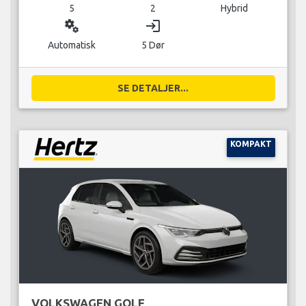
5
2
Hybrid
miscellaneous_services
login
Automatisk
5 Dør
SE DETALJER...
KOMPAKT
VOLKSWAGEN GOLF