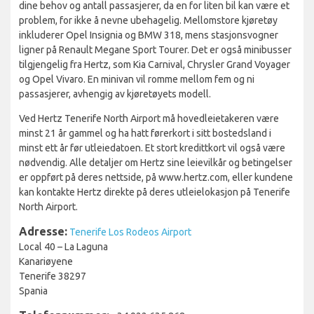
dine behov og antall passasjerer, da en for liten bil kan være et
problem, for ikke å nevne ubehagelig. Mellomstore kjøretøy
inkluderer Opel Insignia og BMW 318, mens stasjonsvogner
ligner på Renault Megane Sport Tourer. Det er også minibusser
tilgjengelig fra Hertz, som Kia Carnival, Chrysler Grand Voyager
og Opel Vivaro. En minivan vil romme mellom fem og ni
passasjerer, avhengig av kjøretøyets modell.
Ved Hertz Tenerife North Airport må hovedleietakeren være
minst 21 år gammel og ha hatt førerkort i sitt bostedsland i
minst ett år før utleiedatoen. Et stort kredittkort vil også være
nødvendig. Alle detaljer om Hertz sine leievilkår og betingelser
er oppført på deres nettside, på www.hertz.com, eller kundene
kan kontakte Hertz direkte på deres utleielokasjon på Tenerife
North Airport.
Adresse:
Tenerife Los Rodeos Airport
Local 40 – La Laguna
Kanariøyene
Tenerife 38297
Spania