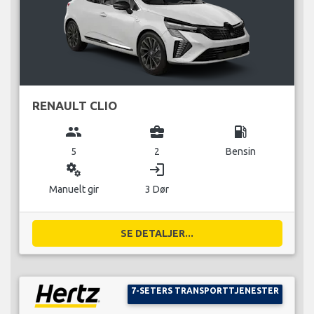
RENAULT CLIO
group
business_center
local_gas_station
5
2
Bensin
miscellaneous_services
login
Manuelt gir
3 Dør
SE DETALJER...
7-SETERS TRANSPORTTJENESTER