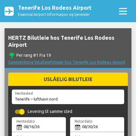
Tenerife Los Rodeos Airport
Essential Airport Informasjon og tjenester
HERTZ Bilutleie hos Tenerife Los Rodeos
Airport
emoji_events
Per rang #1 Fra 19
Sammenligne bilutleiefirmaer hos Tenerife Los Rodeos Airport
USLÅELIG BILUTLEIE
Hentested
Levering til samme sted
Hentedato
Returdato