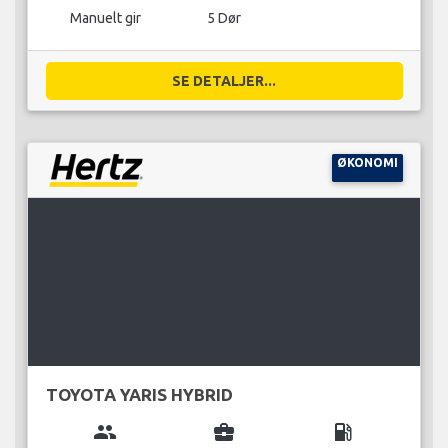
Manuelt gir
5 Dør
SE DETALJER...
ØKONOMI
TOYOTA YARIS HYBRID
group
business_center
local_gas_station