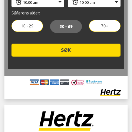
Sjåførens alder:
18 - 29
70+
30 - 69
SØK