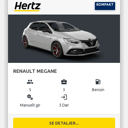
KOMPAKT
RENAULT MEGANE
group
business_center
local_gas_station
5
3
Bensin
miscellaneous_services
login
Manuelt gir
5 Dør
SE DETALJER...