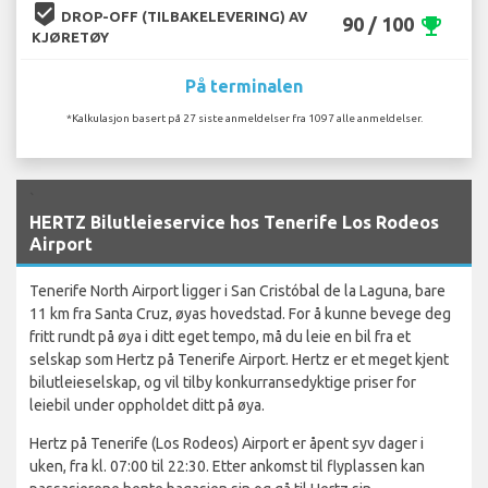
beenhere
DROP-OFF (TILBAKELEVERING) AV
90 / 100
emoji_events
KJØRETØY
På terminalen
*Kalkulasjon basert på 27 siste anmeldelser fra 1097 alle anmeldelser.
`
HERTZ Bilutleieservice hos Tenerife Los Rodeos
Airport
Tenerife North Airport ligger i San Cristóbal de la Laguna, bare
11 km fra Santa Cruz, øyas hovedstad. For å kunne bevege deg
fritt rundt på øya i ditt eget tempo, må du leie en bil fra et
selskap som Hertz på Tenerife Airport. Hertz er et meget kjent
bilutleieselskap, og vil tilby konkurransedyktige priser for
leiebil under oppholdet ditt på øya.
Hertz på Tenerife (Los Rodeos) Airport er åpent syv dager i
uken, fra kl. 07:00 til 22:30. Etter ankomst til flyplassen kan