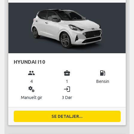
HYUNDAI I10
group
business_center
local_gas_station
4
1
Bensin
miscellaneous_services
login
Manuelt gir
3 Dør
SE DETALJER...