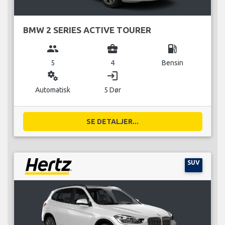
BMW 2 SERIES ACTIVE TOURER
group
business_center
local_gas_station
5
4
Bensin
miscellaneous_services
login
Automatisk
5 Dør
SE DETALJER...
SUV