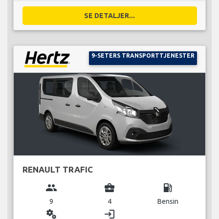
SE DETALJER...
9-SETERS TRANSPORTTJENESTER
RENAULT TRAFIC
group
business_center
local_gas_station
9
4
Bensin
miscellaneous_services
login