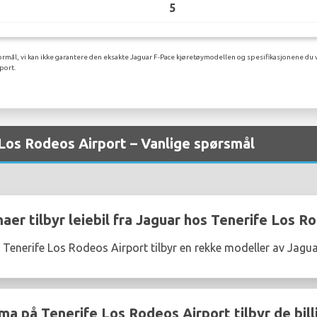
5
rmål, vi kan ikke garantere den eksakte Jaguar F-Pace kjøretøymodellen og spesifikasjonene du v
port.
 Los Rodeos Airport – Vanlige spørsmål
maer tilbyr leiebil fra Jaguar hos Tenerife Los R
å Tenerife Los Rodeos Airport tilbyr en rekke modeller av Jagu
rma på Tenerife Los Rodeos Airport tilbyr de bill