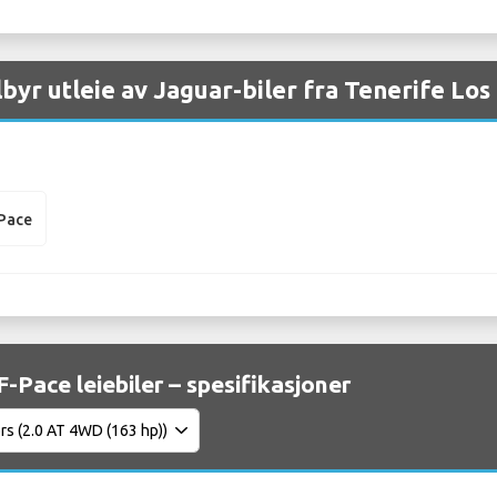
ilbyr utleie av Jaguar-biler fra Tenerife Lo
-Pace
F-Pace leiebiler – spesifikasjoner