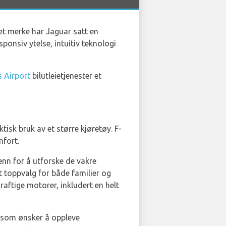
et merke har Jaguar satt en
sponsiv ytelse, intuitiv teknologi
 Airport
bilutleietjenester et
isk bruk av et større kjøretøy. F-
mfort.
enn for å utforske de vakre
t toppvalg for både familier og
raftige motorer, inkludert en helt
r som ønsker å oppleve