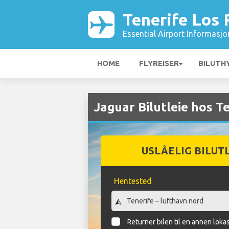
Tenerife Los 
Essential Airport Informasjo
HOME
FLYREISER
BILUTH
Jaguar Bilutleie hos T
USLÅELIG BILUT
Hentested
Returner bilen til en annen loka