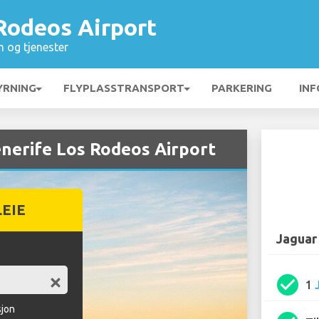
Rodeos Airport
n og tjenester
YRNING
FLYPLASSTRANSPORT
PARKERING
INF
enerife Los Rodeos Airport
LEIE
Jaguar
check_circle
1
sjon