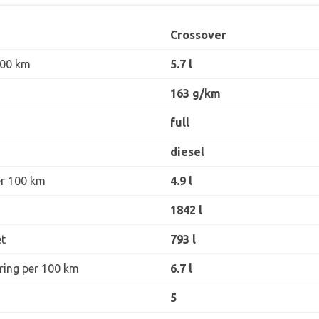
Crossover
100 km
5.7 l
163 g/km
full
diesel
er 100 km
4.9 l
1842 l
t
793 l
øring per 100 km
6.7 l
5