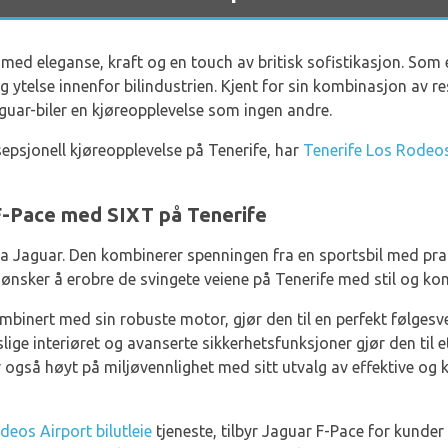
med eleganse, kraft og en touch av britisk sofistikasjon. Som 
og ytelse innenfor bilindustrien. Kjent for sin kombinasjon av re
aguar-biler en kjøreopplevelse som ingen andre.
sepsjonell kjøreopplevelse på Tenerife, har
Tenerife Los Rodeos
r F-Pace med SIXT på Tenerife
a Jaguar. Den kombinerer spenningen fra en sportsbil med prakt
 ønsker å erobre de svingete veiene på Tenerife med stil og ko
mbinert med sin robuste motor, gjør den til en perfekt følgesv
ige interiøret og avanserte sikkerhetsfunksjoner gjør den til e
 også høyt på miljøvennlighet med sitt utvalg av effektive og k
deos Airport bilutleie
tjeneste, tilbyr Jaguar F-Pace for kunde