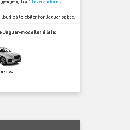
lgjengelig fra
1 leverandører
.
tilbud på leiebiler for Jaguar søkte.
 Jaguar-modeller å leie:
ar F-Pace