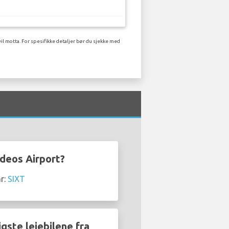
il motta. For spesifikke detaljer bør du sjekke med
odeos Airport?
ar:
SIXT
igste leiebilene fra