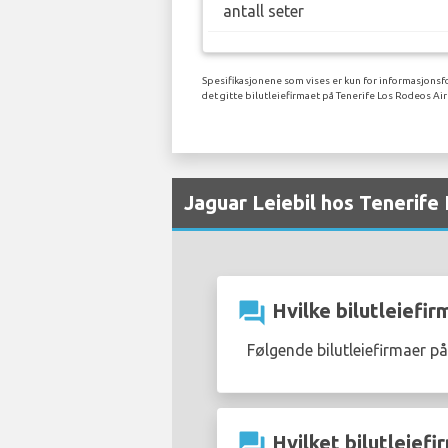
antall seter
Spesifikasjonene som vises er kun for informasjonsfo
det gitte bilutleiefirmaet på Tenerife Los Rodeos Air
Jaguar Leiebil hos Tenerife
question_answer
Hvilke bilutleiefir
Følgende bilutleiefirmaer p
question_answer
Hvilket bilutleiefi