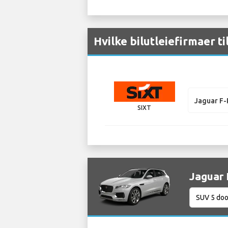
Hvilke bilutleiefirmaer t
Jaguar F
SIXT
Jaguar 