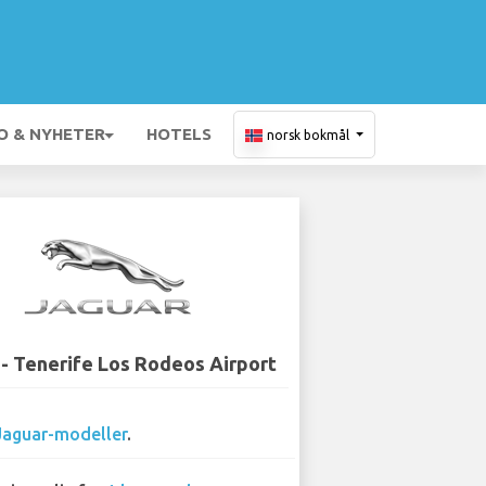
O & NYHETER
HOTELS
norsk bokmål
 - Tenerife Los Rodeos Airport
Jaguar-modeller
.