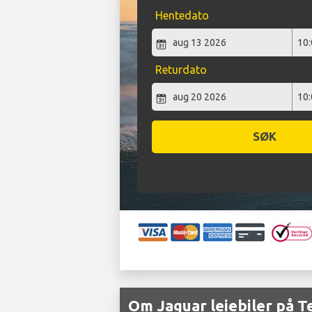
Hentedato
Returdato
SØK
Om Jaguar leiebiler på T