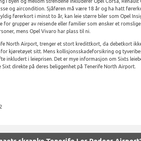
ring i byen og mellom strendene inkluderer Opel Corsa, Renaul
sse og aircondition. Sjåføren må være 18 år og ha hatt førerkort
ldig førerkort i minst to år, kan leie større biler som Opel Ins
lle for grupper av reisende eller familier som ønsker et romslig
rsoner, mens Opel Vivaro har plass til ni.
ife North Airport, trenger et stort kredittkort, da debetkort i
 for kjøretøyet sitt. Mens kollisjonsskadeforsikring og tyveribes
te inkludert i leieprisen. Det er mye informasjon om Sixts leiebe
e Sixt direkte på deres beliggenhet på Tenerife North Airport.
2
rmaets skranke Tenerife Los Rodeos Airport