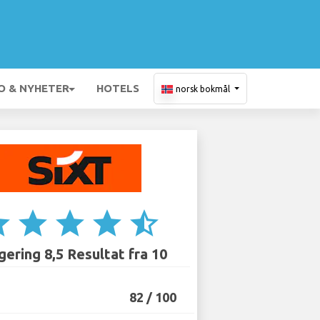
O & NYHETER
HOTELS
norsk bokmål
ar
star
star
star
star_half
ering 8,5 Resultat fra 10
82 / 100