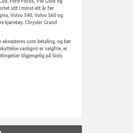
t Clio, Ford Focus, VW Gold og
et sitt i minst ett år før
ignia, Volvo S40, Volvo S60 og
ere kjøretøy. Chrysler Grand
kke aksepteres som betaling, og bør
kyttelse vanligvis er valgfrie, er
tingelser tilgjengelig på Sixts
?