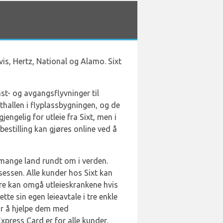
s, Hertz, National og Alamo. Sixt
st- og avgangsflyvninger til
sthallen i flyplassbygningen, og de
jengelig for utleie fra Sixt, men i
estilling kan gjøres online ved å
i mange land rundt om i verden.
sessen. Alle kunder hos Sixt kan
ere kan omgå utleieskrankene hvis
te sin egen leieavtale i tre enkle
or å hjelpe dem med
xpress Card er for alle kunder,