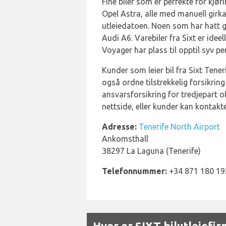
Fine biler som er perfekte for kjø
Opel Astra, alle med manuell girka
utleiedatoen. Noen som har hatt gy
Audi A6. Varebiler fra Sixt er idee
Voyager har plass til opptil syv pe
Kunder som leier bil fra Sixt Tener
også ordne tilstrekkelig forsikring
ansvarsforsikring for tredjepart of
nettside, eller kunder kan kontakt
Adresse:
Tenerife North Airport
Ankomsthall
38297 La Laguna (Tenerife)
Telefonnummer:
+34 871 180 19
Hvor er SIXT bilutleiefi