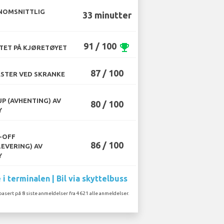
NOMSNITTLIG
33 minutter
91 / 100
emoji_events
TET PÅ KJØRETØYET
87 / 100
STER VED SKRANKE
UP (AVHENTING) AV
80 / 100
Y
-OFF
86 / 100
LEVERING) AV
Y
i terminalen | Bil via skyttelbuss
basert på 8 siste anmeldelser fra 4621 alle anmeldelser.