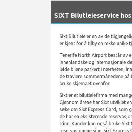
`
SIXT Bilutleieservice ho
Sixt Bilutleie er en av de tilgjengel
er kjent for å tilby en rekke unike t
Tenerife North Airport består av 
innenlandske og internasjonale des
leide bilene parkert i nærheten, in
de travlere sommermånedene på flyp
bruke skjemaet ovenfor.
Sixt er et bilutleiefirma med mang
Gjennom årene har Sixt utviklet e
søke om Sixt Express Card, som gi
de har en eksisterende reservasjon
trinn. Kunder kan også bruke Sixt
reservasjonene sine. Sixt Express 