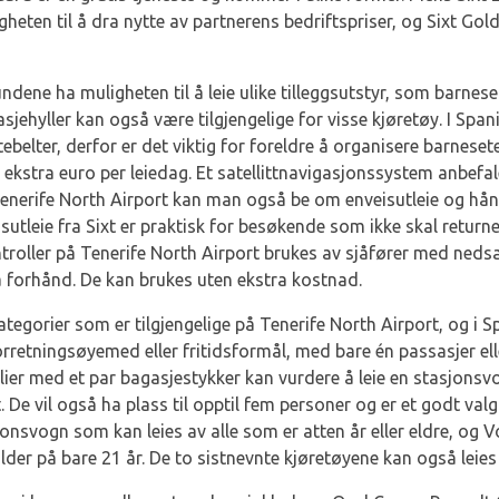
heten til å dra nytte av partnerens bedriftspriser, og Sixt Gold
kundene ha muligheten til å leie ulike tilleggsutstyr, som barneset
jehyller kan også være tilgjengelige for visse kjøretøy. I Spani
tebelter, derfor er det viktig for foreldre å organisere barneset
 ekstra euro per leiedag. Et satellittnavigasjonssystem anbefal
enerife North Airport kan man også be om enveisutleie og hån
tleie fra Sixt er praktisk for besøkende som ikke skal returne
roller på Tenerife North Airport brukes av sjåfører med nedsa
å forhånd. De kan brukes uten ekstra kostnad.
kategorier som er tilgjengelige på Tenerife North Airport, og i S
 forretningsøyemed eller fritidsformål, med bare én passasjer ell
ilier med et par bagasjestykker kan vurdere å leie en stasjonsvo
 De vil også ha plass til opptil fem personer og er et godt valg 
jonsvogn som kan leies av alle som er atten år eller eldre, og
er på bare 21 år. De to sistnevnte kjøretøyene kan også leie