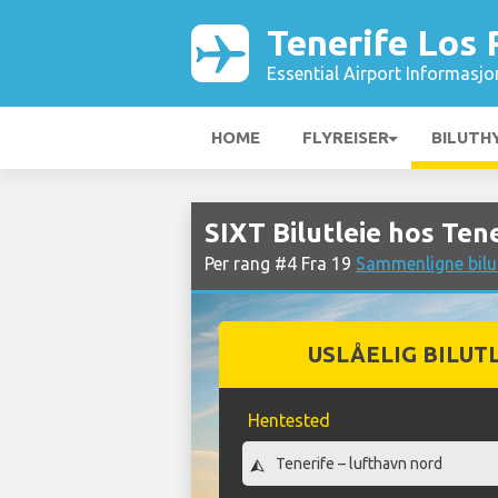
Tenerife Los 
Essential Airport Informasjo
HOME
FLYREISER
BILUTH
SIXT Bilutleie hos Ten
Per rang #4 Fra 19
Sammenligne bilut
USLÅELIG BILUT
Hentested