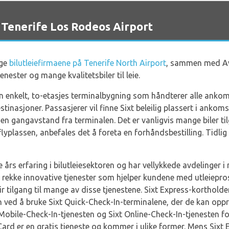
s Tenerife Los Rodeos Airport
ige
bilutleiefirmaene på Tenerife North Airport
, sammen med Avi
jenester og mange kvalitetsbiler til leie.
en enkelt, to-etasjes terminalbygning som håndterer alle ankom
tinasjoner. Passasjerer vil finne Sixt beleilig plassert i ankom
nen gangavstand fra terminalen. Det er vanligvis mange biler tilg
lassen, anbefales det å foreta en forhåndsbestilling. Tidlig b
e års erfaring i bilutleiesektoren og har vellykkede avdelinger 
n rekke innovative tjenester som hjelper kundene med utleiepro
r tilgang til mange av disse tjenestene. Sixt Express-korthold
 ved å bruke Sixt Quick-Check-In-terminalene, der de kan oppret
 Mobile-Check-In-tjenesten og Sixt Online-Check-In-tjenesten f
Card er en gratis tjeneste og kommer i ulike former. Mens Sixt E