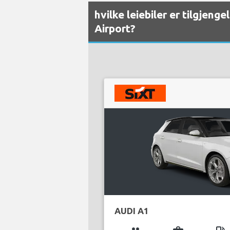
hvilke leiebiler er tilgjeng
Airport?
AUDI A1