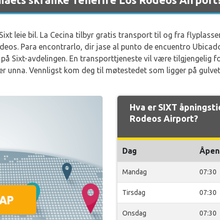
xt leie bil. La Cecina tilbyr gratis transport til og fra flyplass
eos. Para encontrarlo, dir jase al punto de encuentro Ubicado 
 på Sixt-avdelingen. En transporttjeneste vil være tilgjengelig fo
r unna. Vennligst kom deg til møtestedet som ligger på gulvet 
Hva er SIXT åpningst
Rodeos Airport?
Dag
Åpen
Mandag
07:30
Tirsdag
07:30
Onsdag
07:30