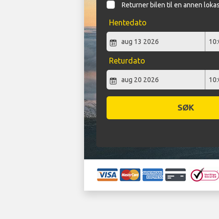
Returner bilen til en annen loka
Hentedato
Returdato
SØK