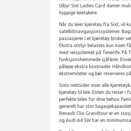
tilbyr Sixt Ladies Card damer mulig
hyppige leietakere.
Når du leier kjøretøy fra Sixt, vil 
satellittnavigasjonssystemer. Bagas
passasjerer i et kjøretøy bruker se
Ekstra utstyr belastes kun noen få
med veisystemet på Tenerife. På T
funksjonshemmede sjåfører. Enveisu
påløpe ekstra kostnader. Håndkont
ekstremiteter og bør reserveres p
Sixts nettsider viser alle kjøretøy
kjøretøy til leie. Enten du reiser i
perfekte bilen for dine behov. Fam
generelt har stor bagasjekapasitet.
Renault Clio Grandtour er en stas
og Audi A4 SW har en minimumsald