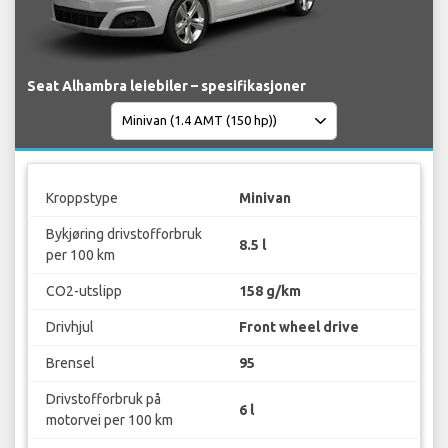
Seat Alhambra leiebiler – spesifikasjoner
Kroppstype
Minivan
Bykjøring drivstofforbruk
8.5 l
per 100 km
CO2-utslipp
158 g/km
Drivhjul
Front wheel drive
Brensel
95
Drivstofforbruk på
6 l
motorvei per 100 km