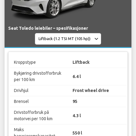
Seat Toledo leiebiler – spesifikasjoner
Kroppstype
Liftback
Bykjøring drivstofforbruk
6.4 l
per 100 km
Drivhjul
Front wheel drive
Brensel
95
Drivstofforbruk på
4.3 l
motorvei per 100 km
Maks
550 l