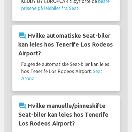
KEDDY BY EUROPCAR tilbyr ofte de
beste
prisene på leiebiler fra Seat
.
question_answer
Hvilke automatiske Seat-biler
kan leies hos Tenerife Los Rodeos
Airport?
Følgende automatiske Seat-biler kan leies
hos Tenerife Los Rodeos Airport:
Seat
Arona
question_answer
Hvilke manuelle/pinneskifte
Seat-biler kan leies hos Tenerife
Los Rodeos Airport?