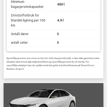
Minimum
400 l
bagasjeromskapasitet
Drivstofforbruk for
blandet kjøring per 100
4.9 l
km
Antall dører
5
antall seter
5
Spesifikasjonene som vises er kun for informasjonsformål, vi kan ikke garantere den
eksakte Seat Arona kjøretøymodellen og spesifikasjonene du vil motta. For
spesifikke detaljer bør du sjekke med det gitte bilutleiefirmaet på Tenerife Los
Rodeos Airport.