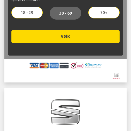
18 - 29
70+
30 - 69
SØK