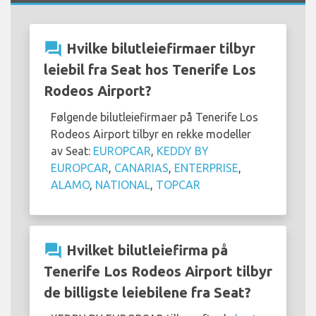
question_answer
Hvilke bilutleiefirmaer tilbyr
leiebil fra Seat hos Tenerife Los
Rodeos Airport?
Følgende bilutleiefirmaer på Tenerife Los
Rodeos Airport tilbyr en rekke modeller
av Seat:
EUROPCAR
,
KEDDY BY
EUROPCAR
,
CANARIAS
,
ENTERPRISE
,
ALAMO
,
NATIONAL
,
TOPCAR
question_answer
Hvilket bilutleiefirma på
Tenerife Los Rodeos Airport tilbyr
de billigste leiebilene fra Seat?