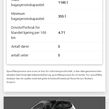
1165 l
bagasjeromskapasitet
Minimum
355 l
bagasjeromskapasitet
Drivstofforbruk for
blandet kjøring per 100
4.7 l
km
Antall dører
5
antall seter
5
Spesifikasjonene som vises er kun for informasjonsformål, vi kan ikke garantere den
eksakte Seat Ibiza kjøretøymodellen og spesifikasjonene du vil motta. For spesifikke
detaljer bør du sjekke med det gitte bilutleiefirmaet på Tenerife Los Rodeos
Airport.