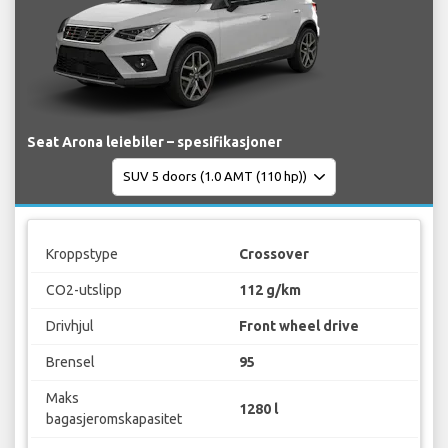
Seat Arona leiebiler – spesifikasjoner
Kroppstype
Crossover
CO2-utslipp
112 g/km
Drivhjul
Front wheel drive
Brensel
95
Maks
1280 l
bagasjeromskapasitet