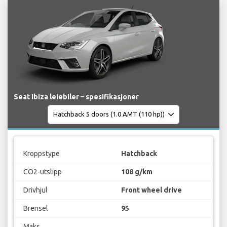
Seat Ibiza leiebiler – spesifikasjoner
Kroppstype
Hatchback
CO2-utslipp
108 g/km
Drivhjul
Front wheel drive
Brensel
95
Maks