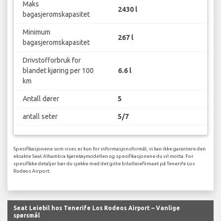
Maks
2430 l
bagasjeromskapasitet
Minimum
267 l
bagasjeromskapasitet
Drivstofforbruk for
blandet kjøring per 100
6.6 l
km
Antall dører
5
antall seter
5/7
Spesifikasjonene som vises er kun for informasjonsformål, vi kan ikke garantere den
eksakte Seat Alhambra kjøretøymodellen og spesifikasjonene du vil motta. For
spesifikke detaljer bør du sjekke med det gitte bilutleiefirmaet på Tenerife Los
Rodeos Airport.
Seat Leiebil hos Tenerife Los Rodeos Airport – Vanlige
spørsmål