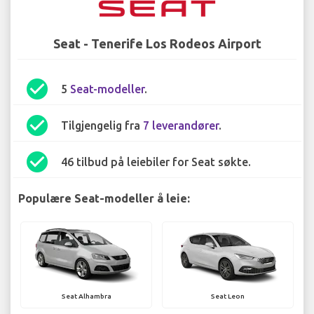
Seat - Tenerife Los Rodeos Airport
check_circle
5
Seat-modeller
.
check_circle
Tilgjengelig fra
7 leverandører
.
check_circle
46 tilbud på leiebiler for Seat søkte.
Populære Seat-modeller å leie:
Seat Alhambra
Seat Leon