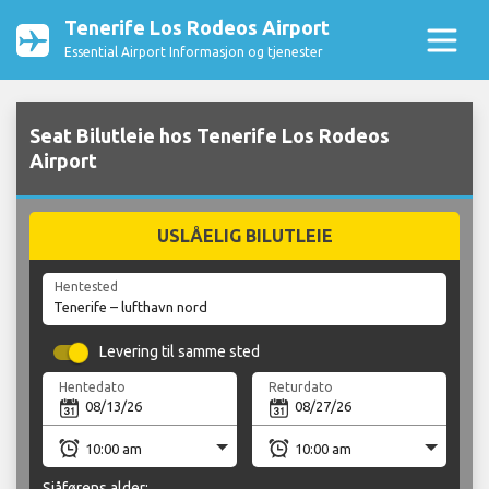
Tenerife Los Rodeos Airport
Essential Airport Informasjon og tjenester
Seat Bilutleie hos Tenerife Los Rodeos
Airport
USLÅELIG BILUTLEIE
Hentested
Levering til samme sted
Hentedato
Returdato
Sjåførens alder: