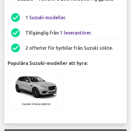
check_circle
1
Suzuki-modeller
.
check_circle
Tillgänglig från
1 leverantörer
.
check_circle
2 offerter för hyrbilar från Suzuki sökte.
Populära Suzuki-modeller att hyra:
Suzuki Vitara Hybrid