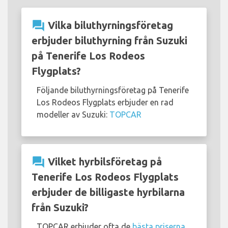
question_answer
Vilka biluthyrningsföretag
erbjuder biluthyrning från Suzuki
på Tenerife Los Rodeos
Flygplats?
Följande biluthyrningsföretag på Tenerife
Los Rodeos Flygplats erbjuder en rad
modeller av Suzuki:
TOPCAR
question_answer
Vilket hyrbilsföretag på
Tenerife Los Rodeos Flygplats
erbjuder de billigaste hyrbilarna
från Suzuki?
TOPCAR erbjuder ofta de
bästa priserna