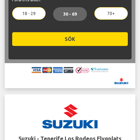
18 - 29
70+
30 - 69
SÖK
Suzuki - Tenerife Los Rodeos Flygplats