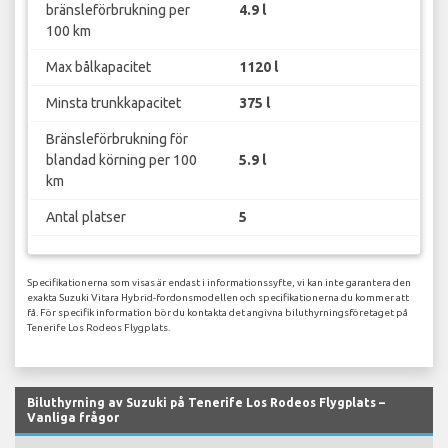
bränsleförbrukning per
4.9 l
100 km
Max bålkapacitet
1120 l
Minsta trunkkapacitet
375 l
Bränsleförbrukning för
blandad körning per 100
5.9 l
km
Antal platser
5
Specifikationerna som visas är endast i informationssyfte, vi kan inte garantera den
exakta Suzuki Vitara Hybrid-fordonsmodellen och specifikationerna du kommer att
få. För specifik information bör du kontakta det angivna biluthyrningsföretaget på
Tenerife Los Rodeos Flygplats.
Biluthyrning av Suzuki på Tenerife Los Rodeos Flygplats –
Vanliga frågor