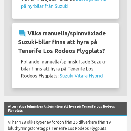
på hyrbilar från Suzuki
.
question_answer
Vilka manuella/spinnväxlade
Suzuki-bilar finns att hyra på
Tenerife Los Rodeos Flygplats?
Följande manuella/spinnskiftade Suzuki-
bilar finns att hyra på Tenerife Los
Rodeos Flygplats:
Suzuki Vitara Hybrid
Alternativa bilmärken tillgängliga att hyra på Tenerife Los Rodeos
Flygplats
Vi har 128 olika typer av fordon från 25 tillverkare från 19
biluthyrningsföretag på Tenerife Los Rodeos Flygplats.