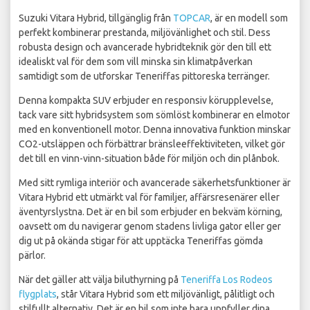
Suzuki Vitara Hybrid, tillgänglig från
TOPCAR
, är en modell som
perfekt kombinerar prestanda, miljövänlighet och stil. Dess
robusta design och avancerade hybridteknik gör den till ett
idealiskt val för dem som vill minska sin klimatpåverkan
samtidigt som de utforskar Teneriffas pittoreska terränger.
Denna kompakta SUV erbjuder en responsiv körupplevelse,
tack vare sitt hybridsystem som sömlöst kombinerar en elmotor
med en konventionell motor. Denna innovativa funktion minskar
CO2-utsläppen och förbättrar bränsleeffektiviteten, vilket gör
det till en vinn-vinn-situation både för miljön och din plånbok.
Med sitt rymliga interiör och avancerade säkerhetsfunktioner är
Vitara Hybrid ett utmärkt val för familjer, affärsresenärer eller
äventyrslystna. Det är en bil som erbjuder en bekväm körning,
oavsett om du navigerar genom stadens livliga gator eller ger
dig ut på okända stigar för att upptäcka Teneriffas gömda
pärlor.
När det gäller att välja biluthyrning på
Teneriffa Los Rodeos
flygplats
, står Vitara Hybrid som ett miljövänligt, pålitligt och
stilfullt alternativ. Det är en bil som inte bara uppfyller dina