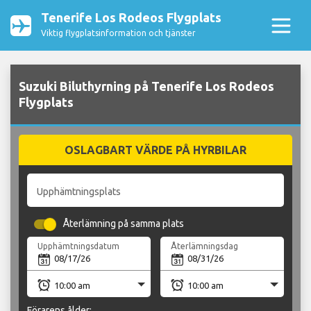
Tenerife Los Rodeos Flygplats
Viktig flygplatsinformation och tjänster
Suzuki Biluthyrning på Tenerife Los Rodeos
Flygplats
OSLAGBART VÄRDE PÅ HYRBILAR
Upphämtningsplats
Återlämning på samma plats
Upphämtningsdatum
Återlämningsdag
Förarens ålder: