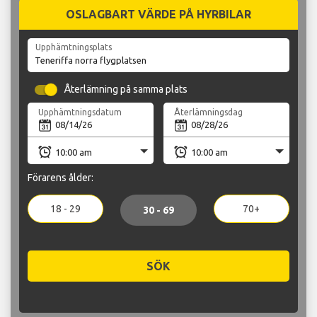
OSLAGBART VÄRDE PÅ HYRBILAR
Upphämtningsplats
Återlämning på samma plats
Upphämtningsdatum
Återlämningsdag
Förarens ålder:
18 - 29
70+
30 - 69
SÖK