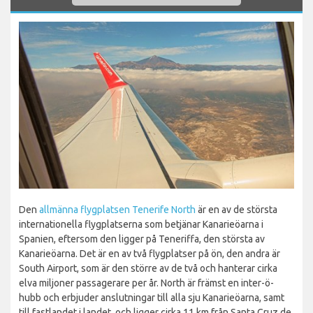
Den
allmänna flygplatsen Tenerife North
är en av de största
internationella flygplatserna som betjänar Kanarieöarna i
Spanien, eftersom den ligger på Teneriffa, den största av
Kanarieöarna. Det är en av två flygplatser på ön, den andra är
South Airport, som är den större av de två och hanterar cirka
elva miljoner passagerare per år. North är främst en inter-ö-
hubb och erbjuder anslutningar till alla sju Kanarieöarna, samt
till fastlandet i landet, och ligger cirka 11 km från Santa Cruz de