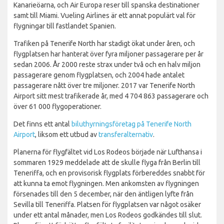
Kanarieöarna, och Air Europa reser till spanska destinationer
samt till Miami. Vueling Airlines är ett annat populärt val för
flygningar till fastlandet Spanien.
Trafiken på Tenerife North har stadigt ökat under åren, och
flygplatsen har hanterat över fyra miljoner passagerare per år
sedan 2006. År 2000 reste strax under två och en halv miljon
passagerare genom flygplatsen, och 2004 hade antalet
passagerare nått över tre miljoner. 2017 var Tenerife North
Airport sitt mest trafikerade år, med 4 704 863 passagerare och
över 61 000 flygoperationer.
Det finns ett antal
biluthyrningsföretag på Tenerife North
Airport
, liksom ett utbud av
transferalternativ
.
Planerna för flygfältet vid Los Rodeos började när Lufthansa i
sommaren 1929 meddelade att de skulle flyga från Berlin till
Teneriffa, och en provisorisk flygplats förbereddes snabbt för
att kunna ta emot flygningen. Men ankomsten av flygningen
försenades till den 5 december, när den äntligen lyfte från
Sevilla till Teneriffa. Platsen för flygplatsen var något osäker
under ett antal månader, men Los Rodeos godkändes till slut.