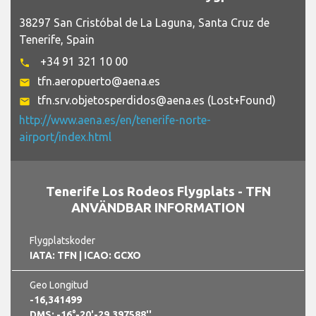
38297 San Cristóbal de La Laguna, Santa Cruz de
Tenerife, Spain
+34 91 321 10 00
phone
tfn.aeropuerto@aena.es
email
tfn.srv.objetosperdidos@aena.es (Lost+Found)
email
http://www.aena.es/en/tenerife-norte-
airport/index.html
Tenerife Los Rodeos Flygplats - TFN
ANVÄNDBAR INFORMATION
Flygplatskoder
IATA: TFN
| ICAO: GCXO
Geo Longitud
-16,341499
DMS: -16°-20'-29.397588''