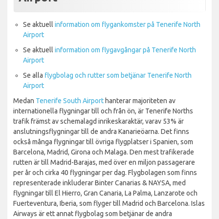
Se aktuell
information om flygankomster på Tenerife North
Airport
Se aktuell
information om flygavgångar på Tenerife North
Airport
Se alla
flygbolag och rutter som betjänar Tenerife North
Airport
Medan
Tenerife South Airport
hanterar majoriteten av
internationella flygningar till och från ön, är Tenerife Norths
trafik främst av schemalagd inrikeskaraktär, varav 53% är
anslutningsflygningar till de andra Kanarieöarna. Det finns
också många flygningar till övriga flygplatser i Spanien, som
Barcelona, Madrid, Girona och Malaga. Den mest trafikerade
rutten är till Madrid-Barajas, med över en miljon passagerare
per år och cirka 40 flygningar per dag. Flygbolagen som finns
representerade inkluderar Binter Canarias & NAYSA, med
flygningar till El Hierro, Gran Canaria, La Palma, Lanzarote och
Fuerteventura, Iberia, som flyger till Madrid och Barcelona. Islas
Airways är ett annat flygbolag som betjänar de andra