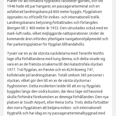
Planer för att förbättra flygfältets faciliteter gjordes, och vid
1946 hade ett par hangarer, en passagerarterminal och en
asfalterad landningsbana på 800 meter byggts. Flygplatsen
öppnades nu officiellt för inrikes- och internationell trafik.
Landningsbanans belysning förbättrades och förlängdes
återigen till 2 400 meter år 1953. Den utrustades också med en
mark-luft-radio, vilket möjliggjorde nattoperationer. Under de
kommande åren infördes ytterligare navigationshjälpmedel och
fler parkeringsplatser för flygplan tillhandahölls.
Tyvärr var en av de största nackdelarna med Tenerife Norths
läge ofta förhållandena med tung dimma, och detta visade sig
vara en av de främsta orsakerna till den katastrofala olyckan
1977. Två flygplan, en PanAm och en KLM Boeing 747,
kolliderade på landningsbanan. Totalt omkom 583 personer i
olyckan, vilket gör den till en av de värsta olyckorna i
flyghistorien. Detta incidenten ledde till att en ny flygplats
byggdes längs den södra kusten, där dess läge vid havsnivå
skulle förhindra förekomsten av dimmiga förhållanden. Den nya
platsen är South Airport, eller Reina Sofia. Trots detta fortsätter
den norra flygplatsen att betjäna inrikes- och internationell
flygtrafik och har idag en ny passagerarterminalbyggnad med