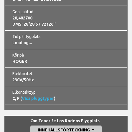
Geo Latitud
28,482700
DMS: 28°28'57.72126''
Tid på flygplats
Loading...
Kör på
HÖGER
Elektricitet
230V/50Hz
Elkontakttyp
C, F (
Visa pluggtyper
)
Om Tenerife Los Rodeos Flygplats
INNEHÅLLSFÖRTECKNING