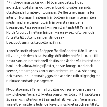
47 incheckningsdiskar och 16 boarding gates. Tio av
incheckningsdiskarna och sex av boarding gates används
uteslutande för inter-ö-flygningar. De flesta avgångarna för
inter-ö-flygningar hanteras från bottenvåningen i terminalen,
medan andra avgångar utgår från översta våningen i
byggnaden. Passagerarna kommer att anlända till Tenerife
North Airport på mellanvåningen via en av sex luftbroar och
fortsätta till bottenvåningen där de sex
bagageutlämningskarusellerna finns.
Tenerife North Airport är öppen för allmänheten från kl. 06:00
till 23:00, och dess huvudsakliga driftstider är från kl. 07:15 till
22:00. Som en internationell destination är den välutrustad med
bank- och valutaväxlingstjänster, en VIP-lounge, medicinsk
service, ett hittegods kontor och ett brett utbud av shopping-
och matställen. Terminalbyggnaden är också fullt tillgänglig för
funktionshindrade passagerare.
Flygplatserna på Teneriffa förvaltas och ägs av den spanska
myndigheten Aena, ett företag som driver totalt 47 flygplatser i
Spanien och ytterligare 28 på andra håll i världen. Aena anses
vara ett av världens ledande förvaltningsföretag och ser till att