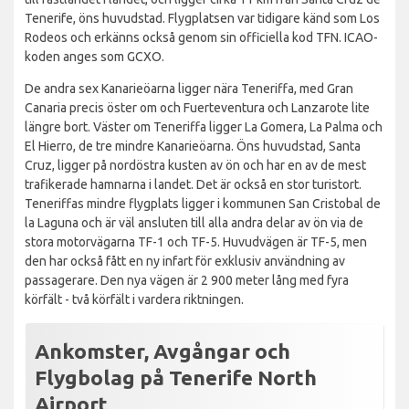
Tenerife, öns huvudstad. Flygplatsen var tidigare känd som Los
Rodeos och erkänns också genom sin officiella kod TFN. ICAO-
koden anges som GCXO.
De andra sex Kanarieöarna ligger nära Teneriffa, med Gran
Canaria precis öster om och Fuerteventura och Lanzarote lite
längre bort. Väster om Teneriffa ligger La Gomera, La Palma och
El Hierro, de tre mindre Kanarieöarna. Öns huvudstad, Santa
Cruz, ligger på nordöstra kusten av ön och har en av de mest
trafikerade hamnarna i landet. Det är också en stor turistort.
Teneriffas mindre flygplats ligger i kommunen San Cristobal de
la Laguna och är väl ansluten till alla andra delar av ön via de
stora motorvägarna TF-1 och TF-5. Huvudvägen är TF-5, men
den har också fått en ny infart för exklusiv användning av
passagerare. Den nya vägen är 2 900 meter lång med fyra
körfält - två körfält i vardera riktningen.
Ankomster, Avgångar och
Flygbolag på Tenerife North
Airport