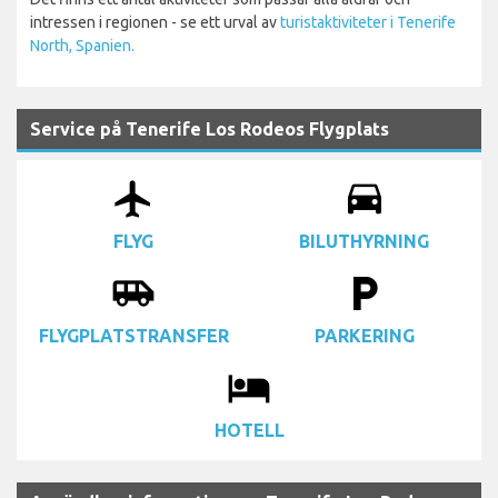
intressen i regionen - se ett urval av
turistaktiviteter i Tenerife
North, Spanien.
Service på Tenerife Los Rodeos Flygplats
airplanemode_active
drive_eta
FLYG
BILUTHYRNING
airport_shuttle
local_parking
FLYGPLATSTRANSFER
PARKERING
local_hotel
HOTELL