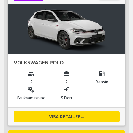
VOLKSWAGEN POLO
group
business_center
local_gas_station
5
2
Bensin
miscellaneous_services
login
Bruksanvisning
5 Dörr
VISA DETALJER...