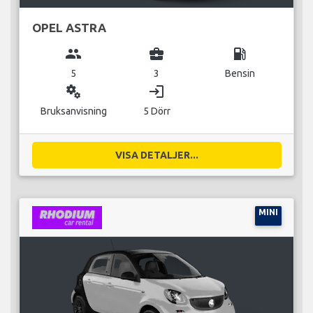
OPEL ASTRA
group
business_center
local_gas_station
5
3
Bensin
miscellaneous_services
login
Bruksanvisning
5 Dörr
VISA DETALJER...
MINI