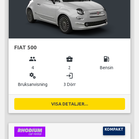
FIAT 500
group
business_center
local_gas_station
4
2
Bensin
miscellaneous_services
login
Bruksanvisning
3 Dörr
VISA DETALJER...
KOMPAKT