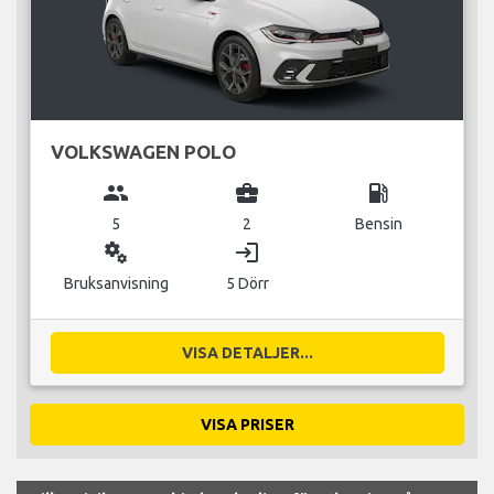
VOLKSWAGEN POLO
group
business_center
local_gas_station
5
2
Bensin
miscellaneous_services
login
Bruksanvisning
5 Dörr
VISA DETALJER...
VISA PRISER