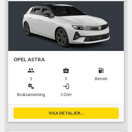
OPEL ASTRA
group
business_center
local_gas_station
5
3
Bensin
miscellaneous_services
login
Bruksanvisning
5 Dörr
VISA DETALJER...