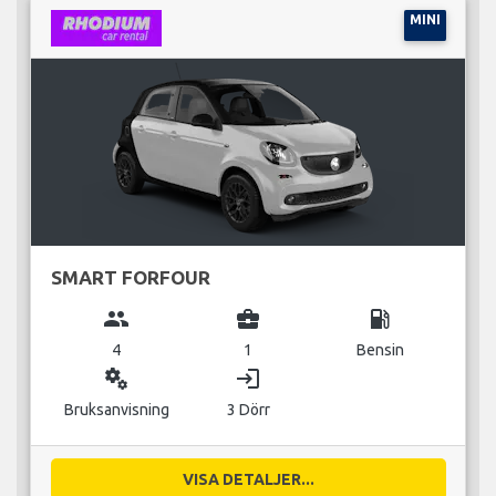
MINI
SMART FORFOUR
group
business_center
local_gas_station
4
1
Bensin
miscellaneous_services
login
Bruksanvisning
3 Dörr
VISA DETALJER...