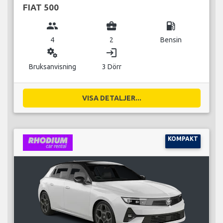
FIAT 500
group
business_center
local_gas_station
4
2
Bensin
miscellaneous_services
login
Bruksanvisning
3 Dörr
VISA DETALJER...
KOMPAKT