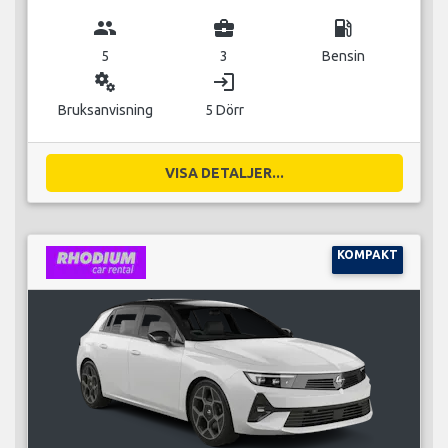
group
business_center
local_gas_station
5
3
Bensin
miscellaneous_services
login
Bruksanvisning
5 Dörr
VISA DETALJER...
KOMPAKT