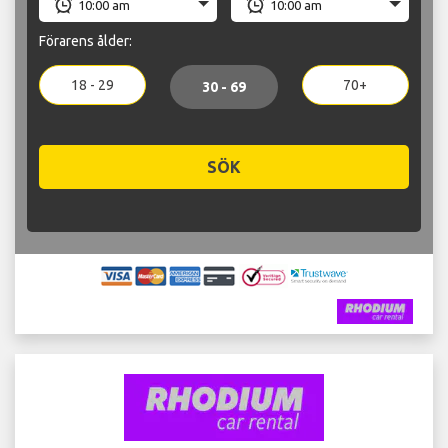
Förarens ålder:
18 - 29
70+
30 - 69
SÖK