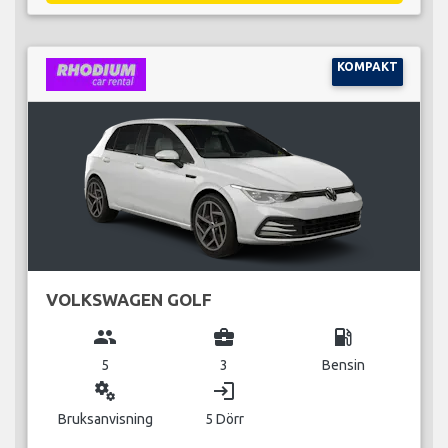
KOMPAKT
VOLKSWAGEN GOLF
group
business_center
local_gas_station
5
3
Bensin
miscellaneous_services
login
Bruksanvisning
5 Dörr