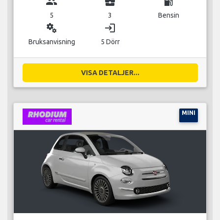
group
business_center
local_gas_station
5
3
Bensin
miscellaneous_services
login
Bruksanvisning
5 Dörr
VISA DETALJER...
MINI