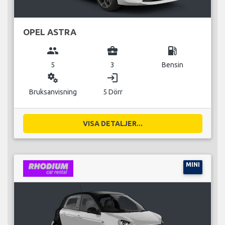
OPEL ASTRA
group
business_center
local_gas_station
5
3
Bensin
miscellaneous_services
login
Bruksanvisning
5 Dörr
VISA DETALJER...
MINI