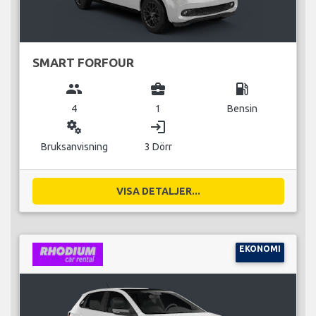
SMART FORFOUR
group
business_center
local_gas_station
4
1
Bensin
miscellaneous_services
login
Bruksanvisning
3 Dörr
VISA DETALJER...
EKONOMI