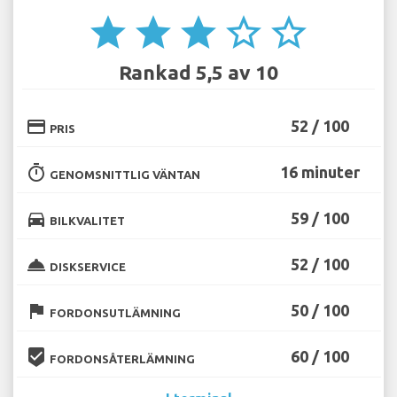
star
star
star
star_border
star_border
Rankad 5,5 av 10
credit_card
52 / 100
PRIS
timer
16 minuter
GENOMSNITTLIG VÄNTAN
directions_car
59 / 100
BILKVALITET
room_service
52 / 100
DISKSERVICE
flag
50 / 100
FORDONSUTLÄMNING
beenhere
60 / 100
FORDONSÅTERLÄMNING