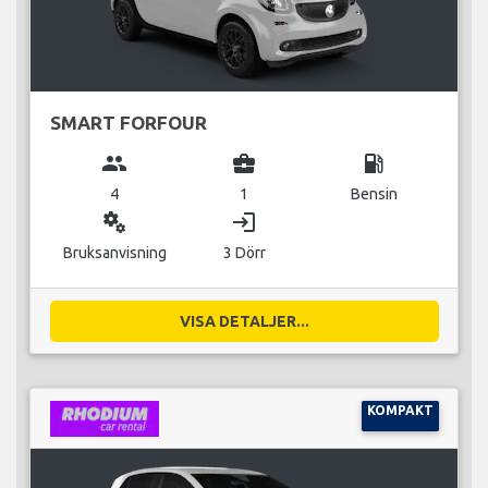
SMART FORFOUR
group
business_center
local_gas_station
4
1
Bensin
miscellaneous_services
login
Bruksanvisning
3 Dörr
VISA DETALJER...
KOMPAKT