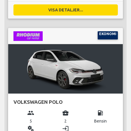
VISA DETALJER...
EKONOMI
VOLKSWAGEN POLO
group
business_center
local_gas_station
5
2
Bensin
miscellaneous_services
login