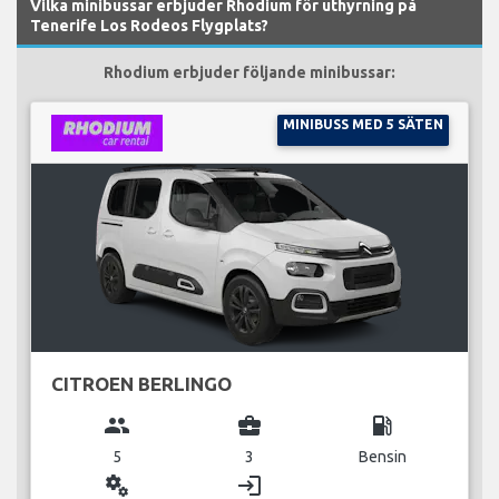
Vilka minibussar erbjuder Rhodium för uthyrning på
Tenerife Los Rodeos Flygplats?
Rhodium erbjuder följande minibussar:
MINIBUSS MED 5 SÄTEN
CITROEN BERLINGO
group
business_center
local_gas_station
5
3
Bensin
miscellaneous_services
login