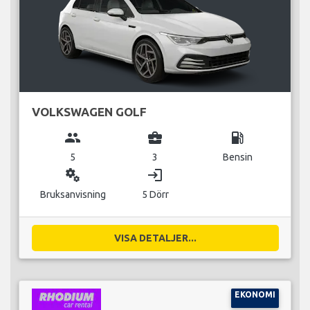
VOLKSWAGEN GOLF
group
business_center
local_gas_station
5
3
Bensin
miscellaneous_services
login
Bruksanvisning
5 Dörr
VISA DETALJER...
EKONOMI