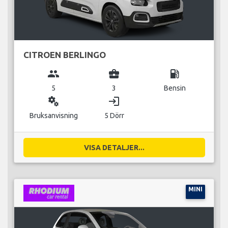
CITROEN BERLINGO
group
business_center
local_gas_station
5
3
Bensin
miscellaneous_services
login
Bruksanvisning
5 Dörr
VISA DETALJER...
MINI