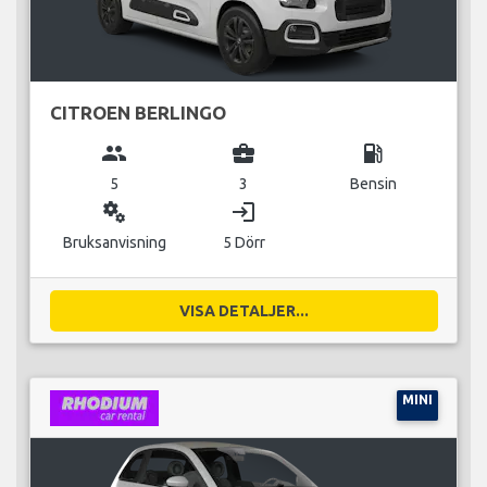
CITROEN BERLINGO
group
business_center
local_gas_station
5
3
Bensin
miscellaneous_services
login
Bruksanvisning
5 Dörr
VISA DETALJER...
MINI