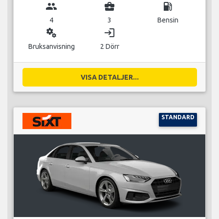
group
business_center
local_gas_station
4
3
Bensin
miscellaneous_services
login
Bruksanvisning
2 Dörr
VISA DETALJER...
STANDARD