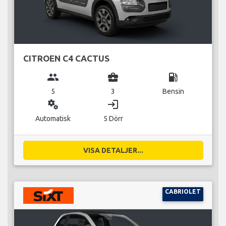
CITROEN C4 CACTUS
group
business_center
local_gas_station
5
3
Bensin
miscellaneous_services
login
Automatisk
5 Dörr
VISA DETALJER...
CABRIOLET