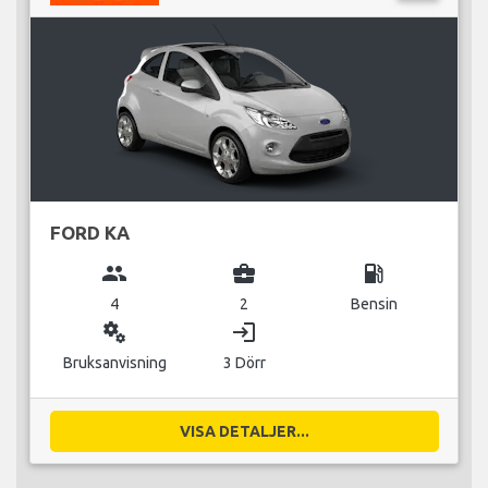
FORD KA
group
business_center
local_gas_station
4
2
Bensin
miscellaneous_services
login
Bruksanvisning
3 Dörr
VISA DETALJER...