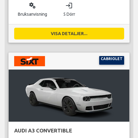
miscellaneous_services
login
Bruksanvisning
5 Dörr
VISA DETALJER...
CABRIOLET
AUDI A3 CONVERTIBLE