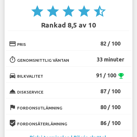
star
star
star
star
star_half
Rankad 8,5 av 10
credit_card
82 / 100
PRIS
timer
33 minuter
GENOMSNITTLIG VÄNTAN
directions_car
91 / 100
emoji_events
BILKVALITET
room_service
87 / 100
DISKSERVICE
flag
80 / 100
FORDONSUTLÄMNING
beenhere
86 / 100
FORDONSÅTERLÄMNING