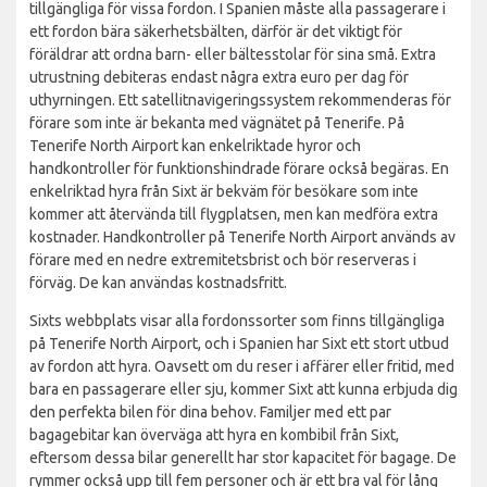
tillgängliga för vissa fordon. I Spanien måste alla passagerare i
ett fordon bära säkerhetsbälten, därför är det viktigt för
föräldrar att ordna barn- eller bältesstolar för sina små. Extra
utrustning debiteras endast några extra euro per dag för
uthyrningen. Ett satellitnavigeringssystem rekommenderas för
förare som inte är bekanta med vägnätet på Tenerife. På
Tenerife North Airport kan enkelriktade hyror och
handkontroller för funktionshindrade förare också begäras. En
enkelriktad hyra från Sixt är bekväm för besökare som inte
kommer att återvända till flygplatsen, men kan medföra extra
kostnader. Handkontroller på Tenerife North Airport används av
förare med en nedre extremitetsbrist och bör reserveras i
förväg. De kan användas kostnadsfritt.
Sixts webbplats visar alla fordonssorter som finns tillgängliga
på Tenerife North Airport, och i Spanien har Sixt ett stort utbud
av fordon att hyra. Oavsett om du reser i affärer eller fritid, med
bara en passagerare eller sju, kommer Sixt att kunna erbjuda dig
den perfekta bilen för dina behov. Familjer med ett par
bagagebitar kan överväga att hyra en kombibil från Sixt,
eftersom dessa bilar generellt har stor kapacitet för bagage. De
rymmer också upp till fem personer och är ett bra val för lång