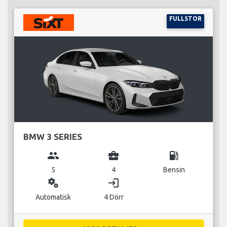
FULLSTOR
BMW 3 SERIES
group
business_center
local_gas_station
5
4
Bensin
miscellaneous_services
login
Automatisk
4 Dörr