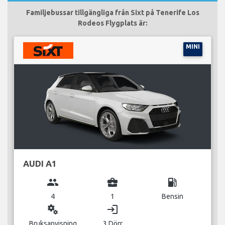
Familjebussar tillgängliga från Sixt på Tenerife Los
Rodeos Flygplats är:
MINI
AUDI A1
group
business_center
local_gas_station
4
1
Bensin
miscellaneous_services
login
Bruksanvisning
3 Dörr