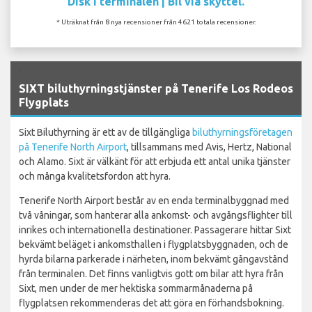
Disk i terminalen | Bil via skyttel.
* Uträknat från 8 nya recensioner från 4621 totala recensioner.
`
SIXT biluthyrningstjänster på Tenerife Los Rodeos
Flygplats
Sixt Biluthyrning är ett av de tillgängliga
biluthyrningsföretagen
på Tenerife North Airport
, tillsammans med Avis, Hertz, National
och Alamo. Sixt är välkänt för att erbjuda ett antal unika tjänster
och många kvalitetsfordon att hyra.
Tenerife North Airport består av en enda terminalbyggnad med
två våningar, som hanterar alla ankomst- och avgångsflighter till
inrikes och internationella destinationer. Passagerare hittar Sixt
bekvämt beläget i ankomsthallen i flygplatsbyggnaden, och de
hyrda bilarna parkerade i närheten, inom bekvämt gångavstånd
från terminalen. Det finns vanligtvis gott om bilar att hyra från
Sixt, men under de mer hektiska sommarmånaderna på
flygplatsen rekommenderas det att göra en förhandsbokning.