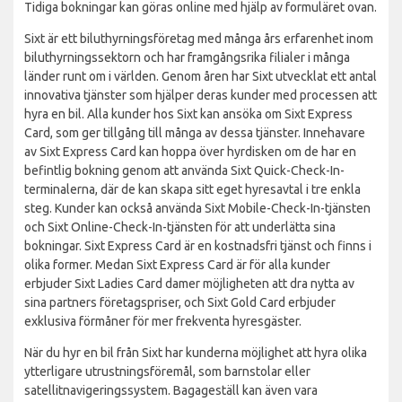
Tidiga bokningar kan göras online med hjälp av formuläret ovan.
Sixt är ett biluthyrningsföretag med många års erfarenhet inom
biluthyrningssektorn och har framgångsrika filialer i många
länder runt om i världen. Genom åren har Sixt utvecklat ett antal
innovativa tjänster som hjälper deras kunder med processen att
hyra en bil. Alla kunder hos Sixt kan ansöka om Sixt Express
Card, som ger tillgång till många av dessa tjänster. Innehavare
av Sixt Express Card kan hoppa över hyrdisken om de har en
befintlig bokning genom att använda Sixt Quick-Check-In-
terminalerna, där de kan skapa sitt eget hyresavtal i tre enkla
steg. Kunder kan också använda Sixt Mobile-Check-In-tjänsten
och Sixt Online-Check-In-tjänsten för att underlätta sina
bokningar. Sixt Express Card är en kostnadsfri tjänst och finns i
olika former. Medan Sixt Express Card är för alla kunder
erbjuder Sixt Ladies Card damer möjligheten att dra nytta av
sina partners företagspriser, och Sixt Gold Card erbjuder
exklusiva förmåner för mer frekventa hyresgäster.
När du hyr en bil från Sixt har kunderna möjlighet att hyra olika
ytterligare utrustningsföremål, som barnstolar eller
satellitnavigeringssystem. Bagageställ kan även vara