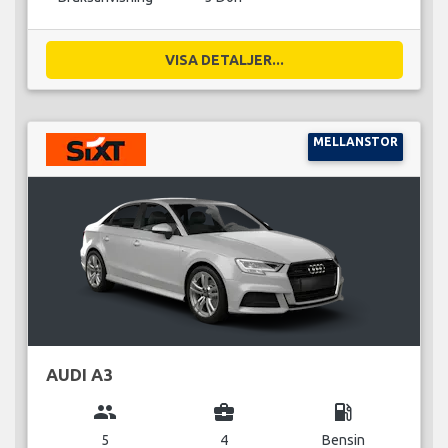
VISA DETALJER...
MELLANSTOR
AUDI A3
group
business_center
local_gas_station
5
4
Bensin