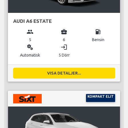
AUDI A6 ESTATE
group
business_center
local_gas_station
5
6
Bensin
miscellaneous_services
login
Automatisk
5 Dörr
VISA DETALJER...
KOMPAKT ELIT