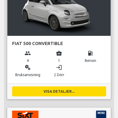
FIAT 500 CONVERTIBLE
group
business_center
local_gas_station
4
1
Bensin
miscellaneous_services
login
Bruksanvisning
2 Dörr
VISA DETALJER...
MINI