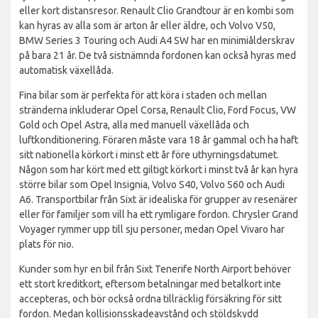
eller kort distansresor. Renault Clio Grandtour är en kombi som
kan hyras av alla som är arton år eller äldre, och Volvo V50,
BMW Series 3 Touring och Audi A4 SW har en minimiålderskrav
på bara 21 år. De två sistnämnda fordonen kan också hyras med
automatisk växellåda.
Fina bilar som är perfekta för att köra i staden och mellan
stränderna inkluderar Opel Corsa, Renault Clio, Ford Focus, VW
Gold och Opel Astra, alla med manuell växellåda och
luftkonditionering. Föraren måste vara 18 år gammal och ha haft
sitt nationella körkort i minst ett år före uthyrningsdatumet.
Någon som har kört med ett giltigt körkort i minst två år kan hyra
större bilar som Opel Insignia, Volvo S40, Volvo S60 och Audi
A6. Transportbilar från Sixt är idealiska för grupper av resenärer
eller för familjer som vill ha ett rymligare fordon. Chrysler Grand
Voyager rymmer upp till sju personer, medan Opel Vivaro har
plats för nio.
Kunder som hyr en bil från Sixt Tenerife North Airport behöver
ett stort kreditkort, eftersom betalningar med betalkort inte
accepteras, och bör också ordna tillräcklig försäkring för sitt
fordon. Medan kollisionsskadeavstånd och stöldskydd