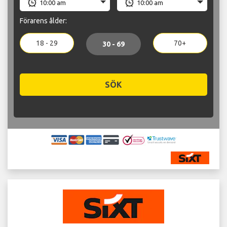
Förarens ålder:
18 - 29
70+
30 - 69
SÖK