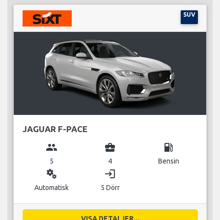
SUV
JAGUAR F-PACE
group
business_center
local_gas_station
5
4
Bensin
miscellaneous_services
login
Automatisk
5 Dörr
VISA DETALJER...