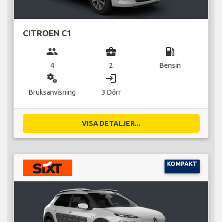
CITROEN C1
group
business_center
local_gas_station
4
2
Bensin
miscellaneous_services
login
Bruksanvisning
3 Dörr
VISA DETALJER...
KOMPAKT