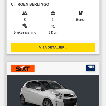
CITROEN BERLINGO
group
business_center
local_gas_station
5
3
Bensin
miscellaneous_services
login
Bruksanvisning
5 Dörr
VISA DETALJER...
MINI