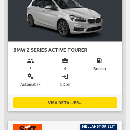
BMW 2 SERIES ACTIVE TOURER
group
business_center
local_gas_station
5
4
Bensin
miscellaneous_services
login
Automatisk
5 Dörr
VISA DETALJER...
MELLANSTOR ELIT