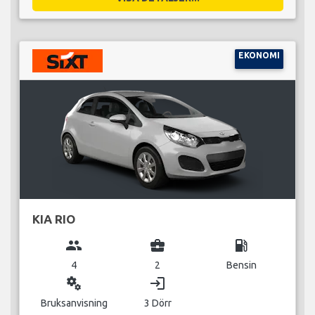
EKONOMI
KIA RIO
group
business_center
local_gas_station
4
2
Bensin
miscellaneous_services
login
Bruksanvisning
3 Dörr