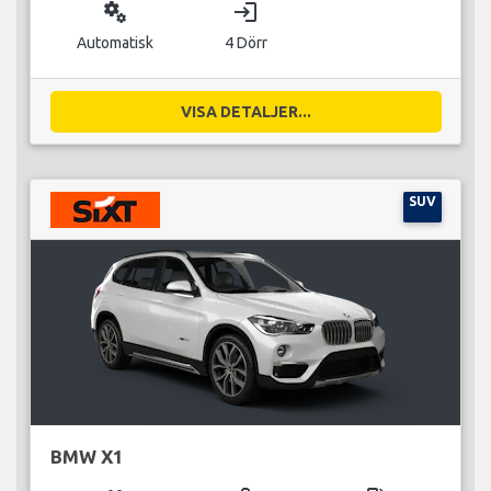
miscellaneous_services
login
Automatisk
4 Dörr
VISA DETALJER...
SUV
BMW X1