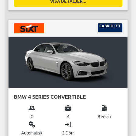
VISA DETALJER...
CABRIOLET
BMW 4 SERIES CONVERTIBLE
group
business_center
local_gas_station
2
4
Bensin
miscellaneous_services
login
Automatisk
2 Dörr