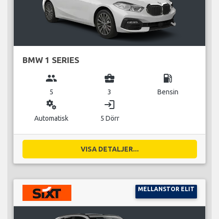
BMW 1 SERIES
group
business_center
local_gas_station
5
3
Bensin
miscellaneous_services
login
Automatisk
5 Dörr
VISA DETALJER...
MELLANSTOR ELIT