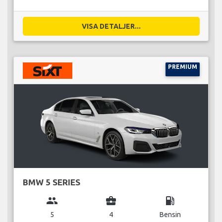
VISA DETALJER...
PREMIUM
BMW 5 SERIES
group
business_center
local_gas_station
5
4
Bensin