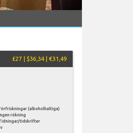
£27 | $36,34 | €31,49
Förfriskningar (alkoholhaltiga)
Ingen rökning
Tidningar/tidskrifter
tv