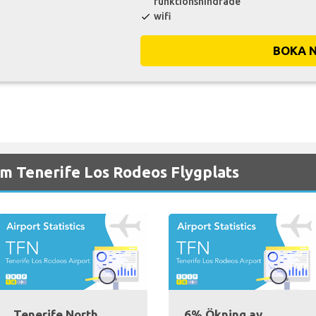
funktionshindrade
wifi
check
BOKA 
m Tenerife Los Rodeos Flygplats
Tenerife North
6% Ökning av