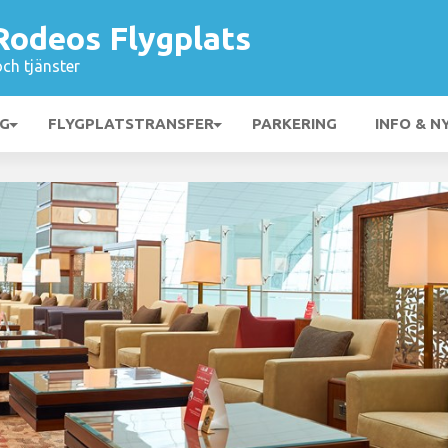
Rodeos Flygplats
och tjänster
NG
FLYGPLATSTRANSFER
PARKERING
INFO & N