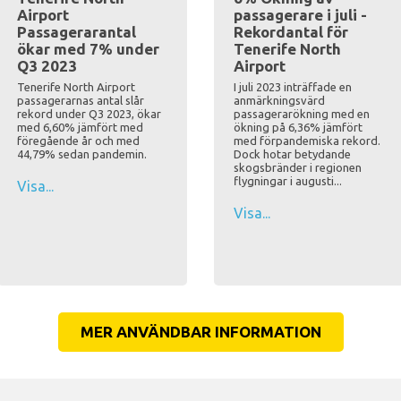
Airport
passagerare i juli -
Passagerarantal
Rekordantal för
ökar med 7% under
Tenerife North
Q3 2023
Airport
Tenerife North Airport
I juli 2023 inträffade en
passagerarnas antal slår
anmärkningsvärd
rekord under Q3 2023, ökar
passagerarökning med en
med 6,60% jämfört med
ökning på 6,36% jämfört
föregående år och med
med förpandemiska rekord.
44,79% sedan pandemin.
Dock hotar betydande
skogsbränder i regionen
flygningar i augusti...
Visa...
Visa...
MER ANVÄNDBAR INFORMATION