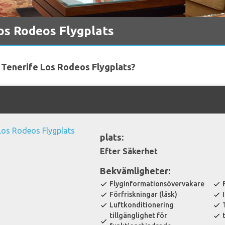
os Rodeos Flygplats
i Tenerife Los Rodeos Flygplats?
plats:
Efter Säkerhet
Bekvämligheter:
Flyginformationsövervakare
check
check
Förfriskningar (läsk)
check
check
Luftkonditionering
check
check
tillgänglighet för
check
check