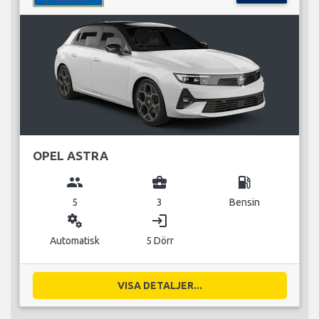
OPEL ASTRA
group
business_center
local_gas_station
5
3
Bensin
miscellaneous_services
login
Automatisk
5 Dörr
VISA DETALJER...