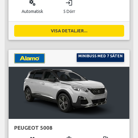
miscellaneous_services
login
Automatisk
5 Dörr
VISA DETALJER...
MINIBUSS MED 7 SÄTEN
PEUGEOT 5008