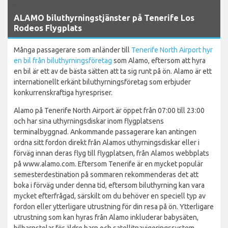
`
ALAMO biluthyrningstjänster på Tenerife Los
Rodeos Flygplats
Många passagerare som anländer till
Tenerife North Airport hyr
en bil från biluthyrningsföretag
som Alamo, eftersom att hyra
en bil är ett av de bästa sätten att ta sig runt på ön. Alamo är ett
internationellt erkänt biluthyrningsföretag som erbjuder
konkurrenskraftiga hyrespriser.
Alamo på Tenerife North Airport är öppet från 07:00 till 23:00
och har sina uthyrningsdiskar inom flygplatsens
terminalbyggnad. Ankommande passagerare kan antingen
ordna sitt fordon direkt från Alamos uthyrningsdiskar eller i
förväg innan deras flyg till flygplatsen, från Alamos webbplats
på www.alamo.com. Eftersom Tenerife är en mycket populär
semesterdestination på sommaren rekommenderas det att
boka i förväg under denna tid, eftersom biluthyrning kan vara
mycket efterfrågad, särskilt om du behöver en speciell typ av
fordon eller ytterligare utrustning för din resa på ön. Ytterligare
utrustning som kan hyras från Alamo inkluderar babysäten,
bilbarnstolar för äldre barn och satellitnavigeringssystem.