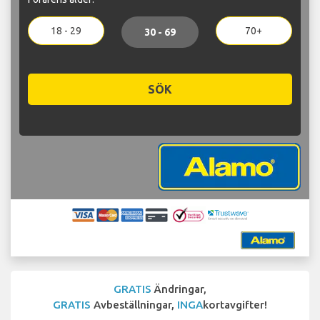
18 - 29
70+
30 - 69
SÖK
GRATIS
Ändringar,
GRATIS
Avbeställningar,
INGA
kortavgifter!