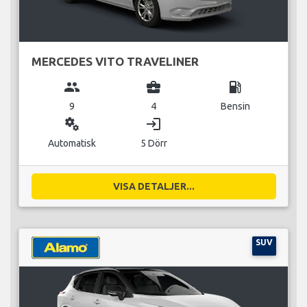
MERCEDES VITO TRAVELINER
group
business_center
local_gas_station
9
4
Bensin
miscellaneous_services
login
Automatisk
5 Dörr
VISA DETALJER...
SUV