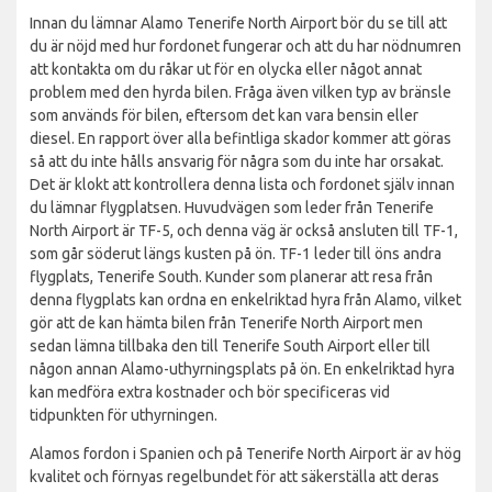
Innan du lämnar Alamo Tenerife North Airport bör du se till att
du är nöjd med hur fordonet fungerar och att du har nödnumren
att kontakta om du råkar ut för en olycka eller något annat
problem med den hyrda bilen. Fråga även vilken typ av bränsle
som används för bilen, eftersom det kan vara bensin eller
diesel. En rapport över alla befintliga skador kommer att göras
så att du inte hålls ansvarig för några som du inte har orsakat.
Det är klokt att kontrollera denna lista och fordonet själv innan
du lämnar flygplatsen. Huvudvägen som leder från Tenerife
North Airport är TF-5, och denna väg är också ansluten till TF-1,
som går söderut längs kusten på ön. TF-1 leder till öns andra
flygplats, Tenerife South. Kunder som planerar att resa från
denna flygplats kan ordna en enkelriktad hyra från Alamo, vilket
gör att de kan hämta bilen från Tenerife North Airport men
sedan lämna tillbaka den till Tenerife South Airport eller till
någon annan Alamo-uthyrningsplats på ön. En enkelriktad hyra
kan medföra extra kostnader och bör specificeras vid
tidpunkten för uthyrningen.
Alamos fordon i Spanien och på Tenerife North Airport är av hög
kvalitet och förnyas regelbundet för att säkerställa att deras