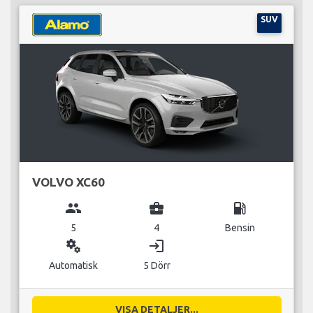
SUV
VOLVO XC60
group
business_center
local_gas_station
5
4
Bensin
miscellaneous_services
login
Automatisk
5 Dörr
VISA DETALJER...