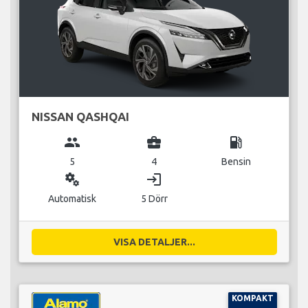
NISSAN QASHQAI
group
business_center
local_gas_station
5
4
Bensin
miscellaneous_services
login
Automatisk
5 Dörr
VISA DETALJER...
KOMPAKT