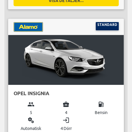
VISA DETALJER...
STANDARD
OPEL INSIGNIA
group
business_center
local_gas_station
5
4
Bensin
miscellaneous_services
login
Automatisk
4 Dörr