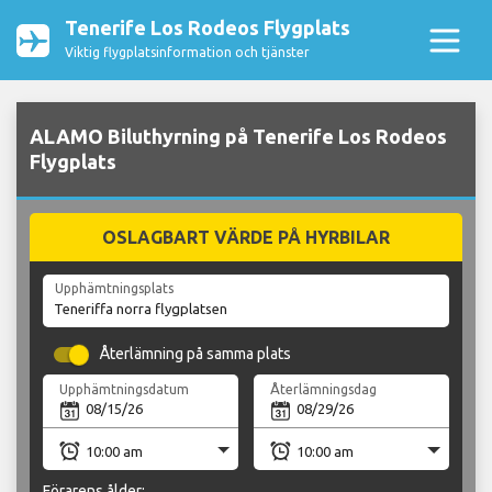
Tenerife Los Rodeos Flygplats
Viktig flygplatsinformation och tjänster
ALAMO Biluthyrning på Tenerife Los Rodeos
Flygplats
OSLAGBART VÄRDE PÅ HYRBILAR
Upphämtningsplats
Återlämning på samma plats
Upphämtningsdatum
Återlämningsdag
Förarens ålder: