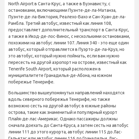
North Airport в Санта-Крус, а также в Буэнависту, с
остановками, включающими Пуэнте-де-ла-Матанза,
Пуэнте-де-ла-Виктория, Реалехо-Бахо и Сан-Хуан-де-ла-
Рамбла. Третий автобус, известный как линия 108,
предоставляет дополнительный транспорт в Санта-Крус,
а также в Икод-де-лос-Винос, с несколькими остановками,
похожими на автобус линии 107. Линия 340 - это еще один
автобус, который отправляется в Пуэрто-де-ла-Круз, но
это автобус, который нужно поймать, если вам нужно
пересесть на другой аэропорт на острове, известный как
Tenerife South Airport, который расположен в
муниципалитете Гранадилья-де-Абона, на южном
побережье Тенерифе.
Большинство вышеупомянутых направлений находятся
вдоль северного побережья Тенерифе, но также
возможно сесть на другой автобус в южные районы
острова, такие как знаменитый и популярный курорт
Плайя-де-лас-Америкас. Однако пассажиры должны
сначала доехать до Санта-Круса, а затем сесть на автобус
линии 111 до этого курорта, автобус линии 115 до Лас-
Гальетас или автобус линии 116 до Гранадильи. Лас-