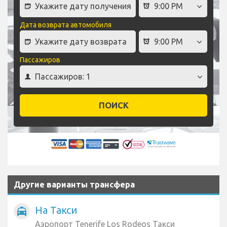
Дата возврата автомобиля
Пассажиров
ПОИСК
Другие варианты трансфера
На Такси
local_taxi
Аэропорт Tenerife Los Rodeos Такси