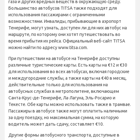
газа и других вредных веществ в окружающую среду.
Большинство автобусов TITSA также подходят для
использования пассажирами с ограниченными
возможностями. Инвалиды, прибывающие в аэропорт
Тенерифе, могут узнать, доступен ли для них автобус на
маршруте, по которому они хотят путешествовать во
время прибытия их рейса. Официальный веб-сайт TITSA
можно найти по адресу www.titsa.com.
При путешествии на автобусе на Тенерифе доступны
различные туристические карты. Есть карты на €12 и €30
для использования во всех автобусах, включая городские
и междугородние службы, а также карты на €40 в месяц,
действительные только для использования на
автобусных службах в метрополитене, включающем
Санта-Крус-де-Тенерифе, Ла-Лагуна, Эль-Росарио и
Текесте. Обе карты можно использовать также в трамвае.
Пассажиры в автобусе также могут оплатить наличными
за одну поездку, но максимальная сумма, на которую
водитель может дать сдачу, составляет €10.
Другие формы автобусного транспорта, доступные в