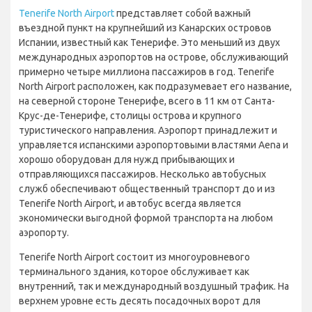
Tenerife North Airport
представляет собой важный
въездной пункт на крупнейший из Канарских островов
Испании, известный как Тенерифе. Это меньший из двух
международных аэропортов на острове, обслуживающий
примерно четыре миллиона пассажиров в год. Tenerife
North Airport расположен, как подразумевает его название,
на северной стороне Тенерифе, всего в 11 км от Санта-
Крус-де-Тенерифе, столицы острова и крупного
туристического направления. Аэропорт принадлежит и
управляется испанскими аэропортовыми властями Aena и
хорошо оборудован для нужд прибывающих и
отправляющихся пассажиров. Несколько автобусных
служб обеспечивают общественный транспорт до и из
Tenerife North Airport, и автобус всегда является
экономически выгодной формой транспорта на любом
аэропорту.
Tenerife North Airport состоит из многоуровневого
терминального здания, которое обслуживает как
внутренний, так и международный воздушный трафик. На
верхнем уровне есть десять посадочных ворот для