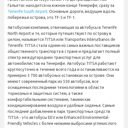
Гальетас находится на южном конце Тенерифе, сразу за
Tenerife South Airport
. Основные дороги, ведущие вдоль
побережья острова, это TF-5 и TF-1.
Автобусная компания, отвечающая за автобусы в Tenerife
North Airport и те, которые путешествуют по острову в
целом, называется TITSA или Transportes Interurbanos de
Tenerife. TITSA стала одним из самых важных поставщиков
общественного транспорта в стране и предлагает полный
спектр междугородних транспортных услуг для
автомобилистов на Тенерифе. Автобусы TITSA работают
круглосуточно в течение всего года и останавливаются на
примерно 3 700 автобусных остановках на острове. Они
имеют современный парк из 550 автобусов, все
оснащенных последними технологиями в области
тормозных и защитных систем, а также
комфортабельными системами, такими как
кондиционирование воздуха и удобные сиденья. Самые
последние добавления в парк транспортных средств
TITSA - это автобусы EEV или Enhanced Environmental-
Friendly Vehicles с более низкими выбросами углекислого