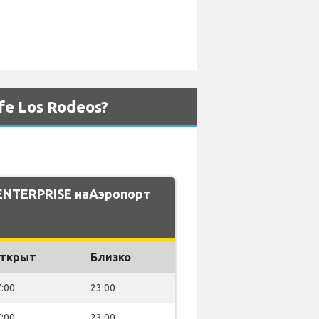
e Los Rodeos?
ENTERPRISE наАэропорт
ткрыт
Близко
:00
23:00
:00
23:00