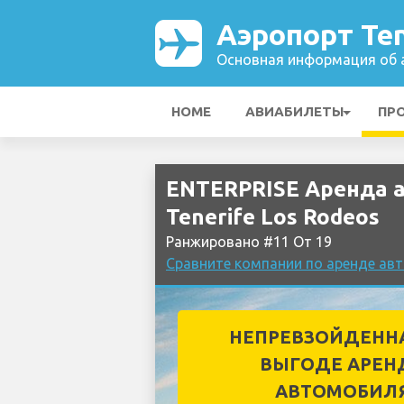
Аэропорт Ten
Основная информация об а
HOME
АВИАБИЛЕТЫ
ПР
ENTERPRISE Аренда 
Tenerife Los Rodeos
Ранжировано #11 От 19
Сравните компании по аренде авт
НЕПРЕВЗОЙДЕНН
ВЫГОДЕ АРЕН
АВТОМОБИЛ