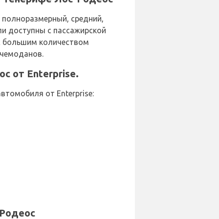
, полноразмерный, средний,
ли доступны с пассажирской
е с большим количеством
4 чемоданов.
 от Enterprise.
томобиля от Enterprise:
-Родеос