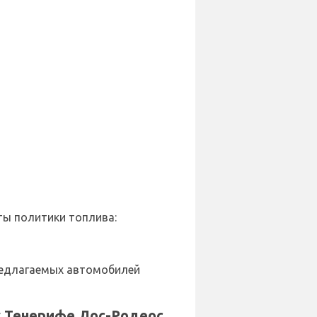
ы политики топлива:
предлагаемых автомобилей
у Тенерифе Лос-Родеос