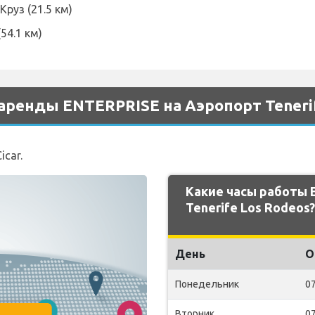
Круз (21.5 км)
54.1 км)
аренды ENTERPRISE на Аэропорт Tenerif
icar.
Какие часы работы 
Tenerife Los Rodeos?
День
О
Понедельник
07
Вторник
07