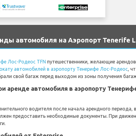
нды автомобиля на Аэропорт Tenerife L
ифе Лос-Родеос TFN
путешественники, желающие арендов
окату автомобилей в аэропорту Тенерифе Лос-Родеос
, ч
брали свой багаж перед выходом из зоны получения багаж
ри аренде автомобиля в аэропорту Тенериф
лнительного водителя после начала арендного периода, 
должен предоставить необходимые документы. При движе
ги.
билей от Enterprise