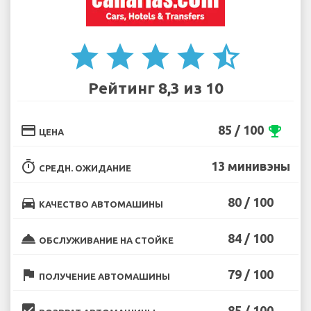
star
star
star
star
star_half
Рейтинг 8,3 из 10
credit_card
85 / 100
emoji_events
ЦЕНА
timer
13 минивэны
СРЕДН. ОЖИДАНИЕ
directions_car
80 / 100
КАЧЕСТВО АВТОМАШИНЫ
room_service
84 / 100
ОБСЛУЖИВАНИЕ НА СТОЙКЕ
flag
79 / 100
ПОЛУЧЕНИЕ АВТОМАШИНЫ
beenhere
85 / 100