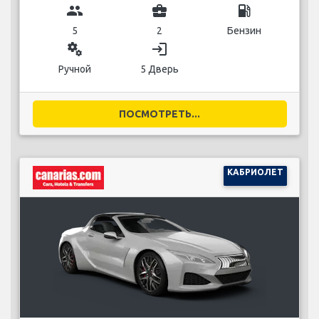
group
business_center
local_gas_station
5
2
Бензин
miscellaneous_services
login
Ручной
5 Дверь
ПОСМОТРЕТЬ...
КАБРИОЛЕТ