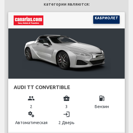
категории являются:
КАБРИОЛЕТ
AUDI TT CONVERTIBLE
group
business_center
local_gas_station
2
3
Бензин
miscellaneous_services
login
Автоматическая
2 Дверь