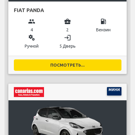
FIAT PANDA
group
business_center
local_gas_station
4
2
Бензин
miscellaneous_services
login
Ручной
5 Дверь
ПОСМОТРЕТЬ...
МИНИ