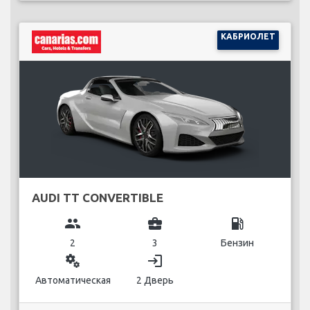
КАБРИОЛЕТ
AUDI TT CONVERTIBLE
group
business_center
local_gas_station
2
3
Бензин
miscellaneous_services
login
Автоматическая
2 Дверь