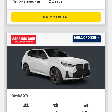
Автоматическая
2 Дверь
ПОСМОТРЕТЬ...
ВНЕДОРОЖНИК
BMW X3
group
business_center
local_gas_station