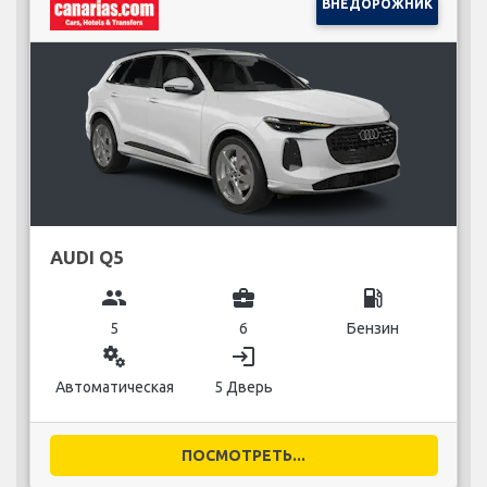
ВНЕДОРОЖНИК
AUDI Q5
group
business_center
local_gas_station
5
6
Бензин
miscellaneous_services
login
Автоматическая
5 Дверь
ПОСМОТРЕТЬ...