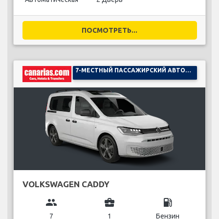
ПОСМОТРЕТЬ...
7-МЕСТНЫЙ ПАССАЖИРСКИЙ АВТОМОБИЛЬ
VOLKSWAGEN CADDY
group
business_center
local_gas_station
7
1
Бензин