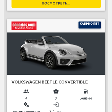
ПОСМОТРЕТЬ...
КАБРИОЛЕТ
VOLKSWAGEN BEETLE CONVERTIBLE
group
business_center
local_gas_station
4
3
Бензин
miscellaneous_services
login
Автоматическая
2 Дверь