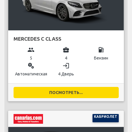
MERCEDES C CLASS
group
business_center
local_gas_station
5
4
Бензин
miscellaneous_services
login
Автоматическая
4 Дверь
ПОСМОТРЕТЬ...
КАБРИОЛЕТ