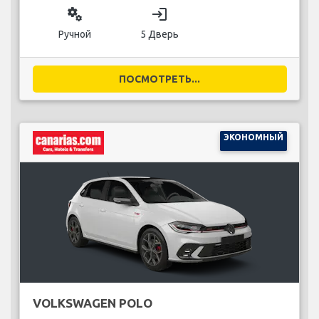
miscellaneous_services
login
Ручной
5 Дверь
ПОСМОТРЕТЬ...
ЭКОНОМНЫЙ
VOLKSWAGEN POLO