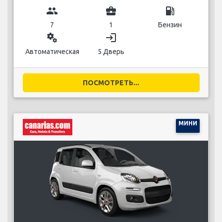
group
business_center
local_gas_station
7
1
Бензин
miscellaneous_services
login
Автоматическая
5 Дверь
ПОСМОТРЕТЬ...
МИНИ