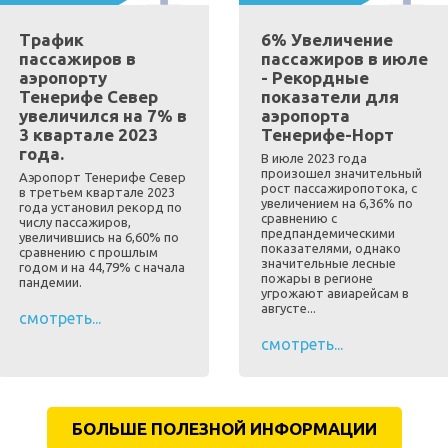
Трафик
6% Увеличение
пассажиров в
пассажиров в июле
аэропорту
- Рекордные
Тенерифе Север
показатели для
увеличился на 7% в
аэропорта
3 квартале 2023
Тенерифе-Норт
года.
В июле 2023 года
произошел значительный
Аэропорт Тенерифе Север
рост пассажиропотока, с
в третьем квартале 2023
увеличением на 6,36% по
года установил рекорд по
сравнению с
числу пассажиров,
предпандемическими
увеличившись на 6,60% по
показателями, однако
сравнению с прошлым
значительные лесные
годом и на 44,79% с начала
пожары в регионе
пандемии.
угрожают авиарейсам в
августе...
смотреть...
смотреть...
БОЛЬШЕ ПОЛЕЗНОЙ ИНФОРМАЦИИ