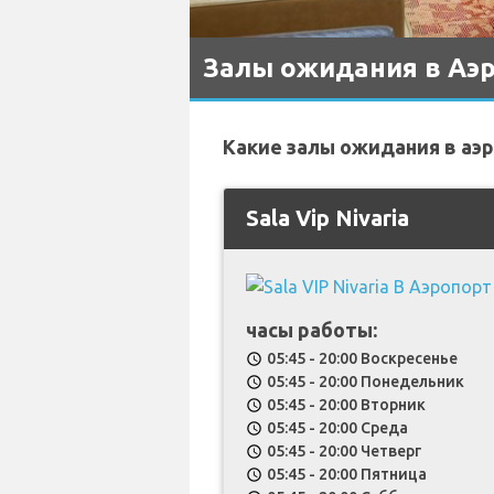
Залы ожидания в Аэр
Какие залы ожидания в аэр
Sala Vip Nivaria
часы работы:
05:45 - 20:00 Воскресенье
schedule
05:45 - 20:00 Понедельник
schedule
05:45 - 20:00 Вторник
schedule
05:45 - 20:00 Среда
schedule
05:45 - 20:00 Четверг
schedule
05:45 - 20:00 Пятница
schedule