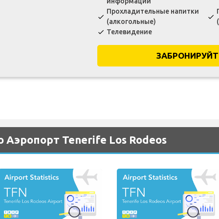
информации
Прохладительные напитки
check
check
(алкогольные)
Телевидение
check
ЗАБРОНИРУЙТ
 Аэропорт Tenerife Los Rodeos