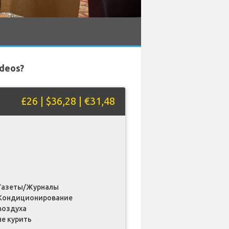
deos?
£26 | $36,28 | €31,48
Газеты/Журналы
Кондиционирование
воздуха
не курить