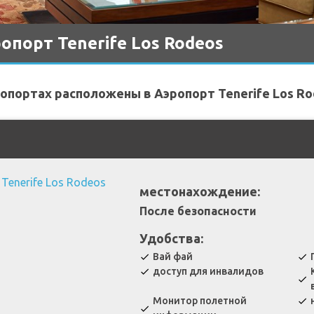
опорт Tenerife Los Rodeos
опортах расположены в Аэропорт Tenerife Los Ro
местонахождение:
После безопасности
Удобства:
Вай фай
check
check
доступ для инвалидов
check
check
Монитор полетной
check
check