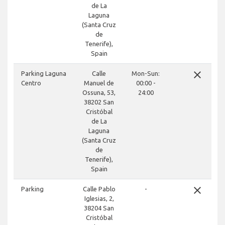
de La
Laguna
(Santa Cruz
de
Tenerife),
Spain
close
Parking Laguna
Calle
Mon-Sun:
Centro
Manuel de
00:00 -
Ossuna, 53,
24:00
38202 San
Cristóbal
de La
Laguna
(Santa Cruz
de
Tenerife),
Spain
close
Parking
Calle Pablo
-
Iglesias, 2,
38204 San
Cristóbal