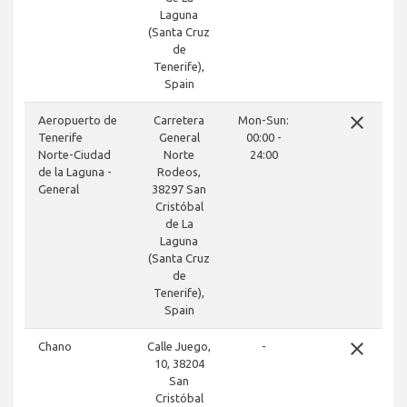
Laguna
(Santa Cruz
de
Tenerife),
Spain
close
Aeropuerto de
Carretera
Mon-Sun:
Tenerife
General
00:00 -
Norte-Ciudad
Norte
24:00
de la Laguna -
Rodeos,
General
38297 San
Cristóbal
de La
Laguna
(Santa Cruz
de
Tenerife),
Spain
close
Chano
Calle Juego,
-
10, 38204
San
Cristóbal