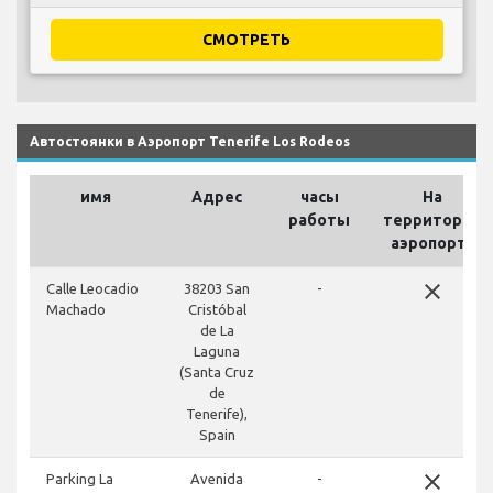
СМОТРЕТЬ
Автостоянки в Аэропорт Tenerife Los Rodeos
имя
Адрес
часы
На
работы
территории
аэропорта
close
Calle Leocadio
38203 San
-
Machado
Cristóbal
de La
Laguna
(Santa Cruz
de
Tenerife),
Spain
close
Parking La
Avenida
-