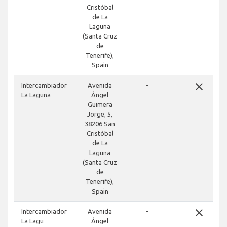
Cristóbal
de La
Laguna
(Santa Cruz
de
Tenerife),
Spain
close
Intercambiador
Avenida
-
La Laguna
Ángel
Guimera
Jorge, 5,
38206 San
Cristóbal
de La
Laguna
(Santa Cruz
de
Tenerife),
Spain
close
Intercambiador
Avenida
-
La Lagu
Ángel