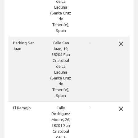
de La
Laguna
(Santa Cruz
de
Tenerife),
Spain
close
Parking San
Calle San
-
Juan
Juan, 19,
38204 San
Cristóbal
de La
Laguna
(Santa Cruz
de
Tenerife),
Spain
close
El Remojo
Calle
-
Rodríguez
Moure, 26,
38201 San
Cristóbal
de La