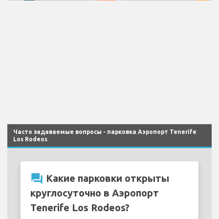
Часто задаваемые вопросы - парковка Аэропорт Tenerife
Los Rodeos
question_answer
Какие парковки открыты
круглосуточно в Аэропорт
Tenerife Los Rodeos?