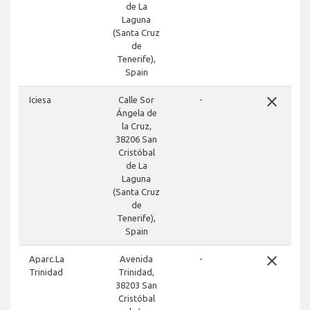
de La
Laguna
(Santa Cruz
de
Tenerife),
Spain
close
Iciesa
Calle Sor
-
Ángela de
la Cruz,
38206 San
Cristóbal
de La
Laguna
(Santa Cruz
de
Tenerife),
Spain
close
Aparc.La
Avenida
-
Trinidad
Trinidad,
38203 San
Cristóbal