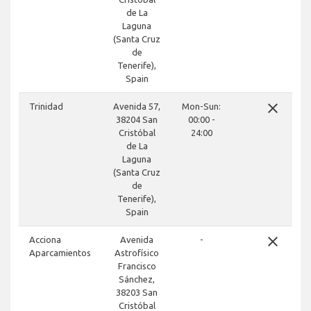
de La
Laguna
(Santa Cruz
de
Tenerife),
Spain
close
Trinidad
Avenida 57,
Mon-Sun:
38204 San
00:00 -
Cristóbal
24:00
de La
Laguna
(Santa Cruz
de
Tenerife),
Spain
close
Acciona
Avenida
-
Aparcamientos
Astrofísico
Francisco
Sánchez,
38203 San
Cristóbal