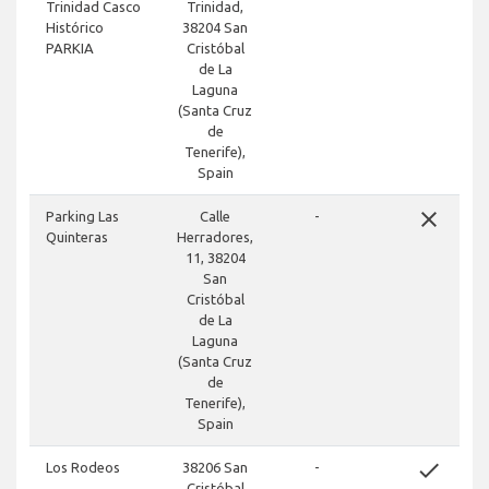
Trinidad Casco
Trinidad,
Histórico
38204 San
PARKIA
Cristóbal
de La
Laguna
(Santa Cruz
de
Tenerife),
Spain
close
Parking Las
Calle
-
Quinteras
Herradores,
11, 38204
San
Cristóbal
de La
Laguna
(Santa Cruz
de
Tenerife),
Spain
done
Los Rodeos
38206 San
-
Cristóbal