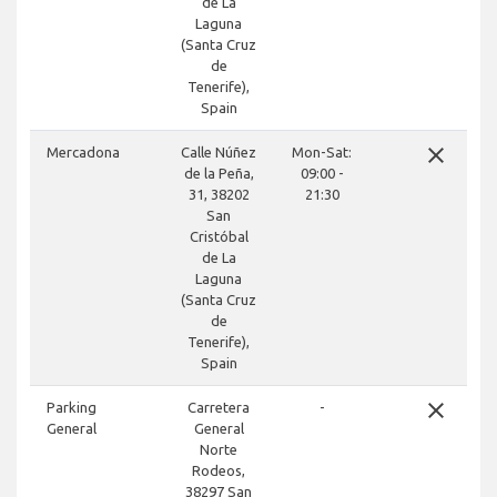
de La
Laguna
(Santa Cruz
de
Tenerife),
Spain
close
Mercadona
Calle Núñez
Mon-Sat:
de la Peña,
09:00 -
31, 38202
21:30
San
Cristóbal
de La
Laguna
(Santa Cruz
de
Tenerife),
Spain
close
Parking
Carretera
-
General
General
Norte
Rodeos,
38297 San