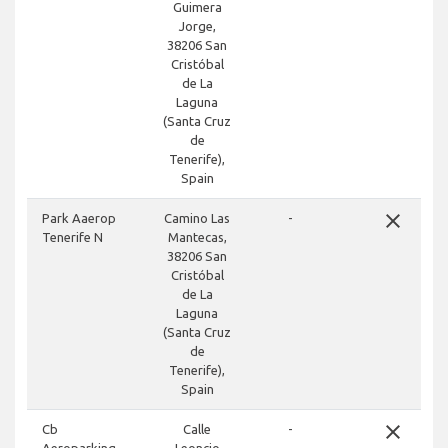
Guimera
Jorge,
38206 San
Cristóbal
de La
Laguna
(Santa Cruz
de
Tenerife),
Spain
close
Park Aaerop
Camino Las
-
Tenerife N
Mantecas,
38206 San
Cristóbal
de La
Laguna
(Santa Cruz
de
Tenerife),
Spain
close
Cb
Calle
-
Aeroparking
Leoncio