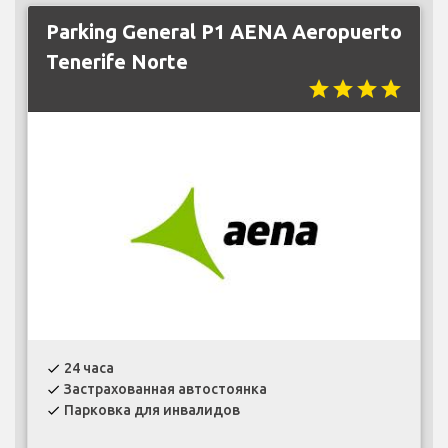
Parking General P1 AENA Aeropuerto
Tenerife Norte
star
star
star
star
24 часа
check
Застрахованная автостоянка
check
Парковка для инвалидов
check