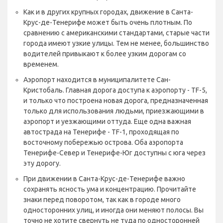
Как и в других крупных городах, движение в Санта-
Крус-де-Тенерифе может быть очень плотным. По
сравнению с американскими стандартами, старые части
города имеют узкие улицы. Тем не менее, большинство
водителей привыкают к более узким дорогам со
временем.
Аэропорт находится в муниципалитете Сан-
Кристобаль. Главная дорога доступа к аэропорту - TF-5,
и только что построена новая дорога, предназначенная
только для использования людьми, приезжающими в
аэропорт и уезжающими оттуда. Еще одна важная
автострада на Тенерифе - TF-1, проходящая по
восточному побережью острова. Оба аэропорта
Тенерифе-Север и Тенерифе-Юг доступны с юга через
эту дорогу.
При движении в Санта-Крус-де-Тенерифе важно
сохранять ясность ума и концентрацию. Прочитайте
знаки перед поворотом, так как в городе много
односторонних улиц, и иногда они меняют полосы. Вы
точно не хотите свернуть не туда по односторонней