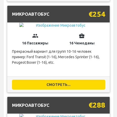
€254
МИКРОАВТОБУС
group
business_center
16 Пассажиры
16 Чемоданы
Прекрасный вариант для групп 10-16 человек
пример: Ford Transit (1-16), Mercedes Sprinter (1-16),
Peugeot Boxer (1-16), etc.
СМОТРЕТЬ...
€288
МИКРОАВТОБУС