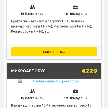
group
business_center
16 Пассажиры
16 Чемоданы
Прекрасный вариант для групп 10-16 человек
пример: Ford Transit (1-16), Mercedes Sprinter (1-16),
Peugeot Boxer (1-16), etc.
СМОТРЕТЬ...
€229
МИКРОАВТОБУС
group
business_center
19 Пассажиры
19 Чемоданы
Вариант для групп 15-19 человек пример: Iveco 15-