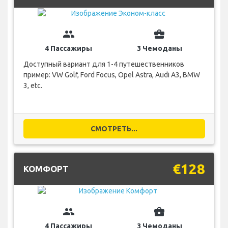
group
business_center
4 Пассажиры
3 Чемоданы
Доступный вариант для 1-4 путешественников
пример: VW Golf, Ford Focus, Opel Astra, Audi A3, BMW
3, etc.
СМОТРЕТЬ...
€128
КОМФОРТ
group
business_center
4 Пассажиры
3 Чемоданы