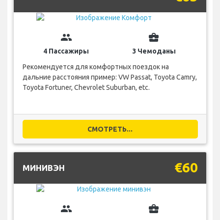
group
business_center
4 Пассажиры
3 Чемоданы
Рекомендуется для комфортных поездок на
дальние расстояния пример: VW Passat, Toyota Camry,
Toyota Fortuner, Chevrolet Suburban, etc.
СМОТРЕТЬ...
€60
МИНИВЭН
group
business_center