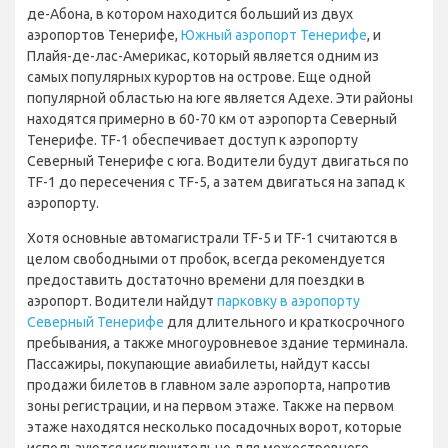
де-Абона, в котором находится больший из двух
аэропортов Тенерифе,
Южный аэропорт Тенерифе
, и
Плайя-де-лас-Америкас, который является одним из
самых популярных курортов на острове. Еще одной
популярной областью на юге является Адехе. Эти районы
находятся примерно в 60-70 км от аэропорта Северный
Тенерифе. TF-1 обеспечивает доступ к аэропорту
Северный Тенерифе с юга. Водители будут двигаться по
TF-1 до пересечения с TF-5, а затем двигаться на запад к
аэропорту.
Хотя основные автомагистрали TF-5 и TF-1 считаются в
целом свободными от пробок, всегда рекомендуется
предоставить достаточно времени для поездки в
аэропорт. Водители найдут
парковку в аэропорту
Северный Тенерифе
для длительного и краткосрочного
пребывания, а также многоуровневое здание терминала.
Пассажиры, покупающие авиабилеты, найдут кассы
продажи билетов в главном зале аэропорта, напротив
зоны регистрации, и на первом этаже. Также на первом
этаже находятся несколько посадочных ворот, которые