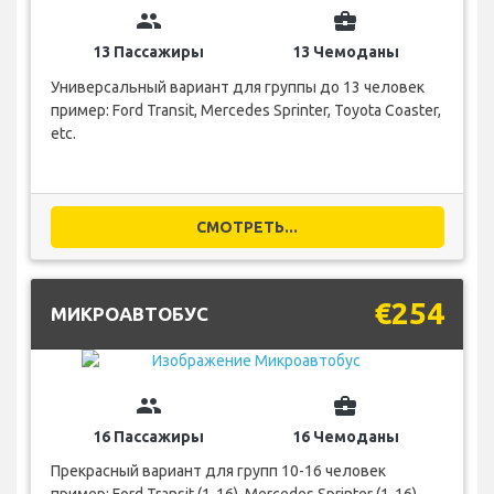
group
business_center
13 Пассажиры
13 Чемоданы
Универсальный вариант для группы до 13 человек
пример: Ford Transit, Mercedes Sprinter, Toyota Coaster,
etc.
СМОТРЕТЬ...
€254
МИКРОАВТОБУС
group
business_center
16 Пассажиры
16 Чемоданы
Прекрасный вариант для групп 10-16 человек