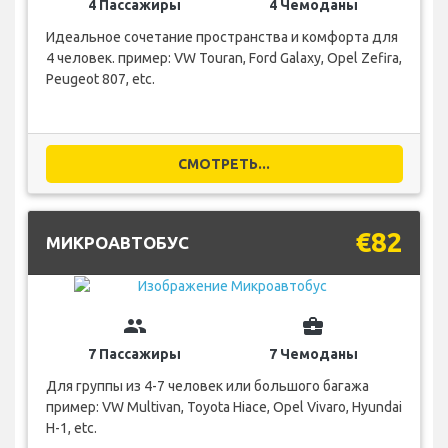
4 Пассажиры
4 Чемоданы
Идеальное сочетание пространства и комфорта для
4 человек. пример: VW Touran, Ford Galaxy, Opel Zefira,
Peugeot 807, etc.
СМОТРЕТЬ...
€82
МИКРОАВТОБУС
group
business_center
7 Пассажиры
7 Чемоданы
Для группы из 4-7 человек или большого багажа
пример: VW Multivan, Toyota Hiace, Opel Vivaro, Hyundai
H-1, etc.