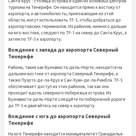
Санта-Крус - столица острова и один из основных центров
туризма на Тенерифе. Он находится прямо к востоку от
аэропорта, и автомобилисты, приезжающие из этой
области, могут использовать TF-5, чтобы добраться до
аэропортовских терминалов. Из районов, немного дальше
на юго-востоке, следуют по TF-1 на север до Санта-Крус, а
затем по TF-5 к аэропорту.
Вождение с запада до аэропорта Северный
Тенерифе
Районы, такие как Буэнависта-дель-Норте, находятся на
дальнем востоке от аэропорта Северный Тенерифе, а
также Пуэрто-де-ла-Круз и Сан-Хуан-де-ла-Рамбла. TF-5
обеспечивает доступ из этих районов, так как она
проходит вдоль северного побережья острова. Из
Буэнависта-дель-Норте следуйте по побережной дороге
до TF-5 и двигайтесь на север к аэропорту.
Вождение с юга до аэропорта Северный
Тенерифе
На юге Тенерифе находится муниципалитет Гранадилья-