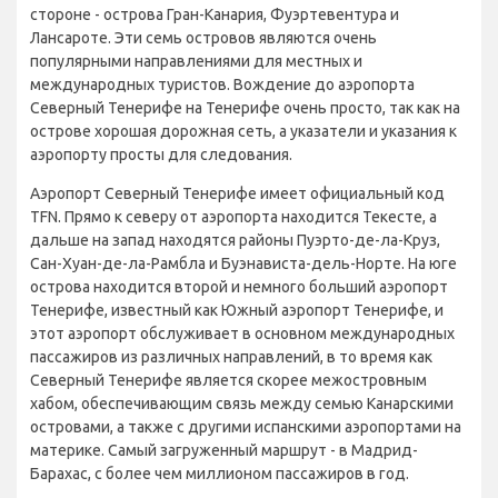
стороне - острова Гран-Канария, Фуэртевентура и
Лансароте. Эти семь островов являются очень
популярными направлениями для местных и
международных туристов. Вождение до аэропорта
Северный Тенерифе на Тенерифе очень просто, так как на
острове хорошая дорожная сеть, а указатели и указания к
аэропорту просты для следования.
Аэропорт Северный Тенерифе имеет официальный код
TFN. Прямо к северу от аэропорта находится Текесте, а
дальше на запад находятся районы Пуэрто-де-ла-Круз,
Сан-Хуан-де-ла-Рамбла и Буэнависта-дель-Норте. На юге
острова находится второй и немного больший аэропорт
Тенерифе, известный как Южный аэропорт Тенерифе, и
этот аэропорт обслуживает в основном международных
пассажиров из различных направлений, в то время как
Северный Тенерифе является скорее межостровным
хабом, обеспечивающим связь между семью Канарскими
островами, а также с другими испанскими аэропортами на
материке. Самый загруженный маршрут - в Мадрид-
Барахас, с более чем миллионом пассажиров в год.