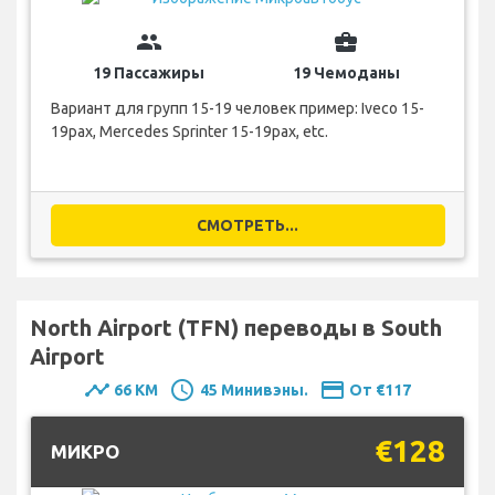
group
business_center
19 Пассажиры
19 Чемоданы
Вариант для групп 15-19 человек пример: Iveco 15-
19pax, Mercedes Sprinter 15-19pax, etc.
СМОТРЕТЬ...
North Airport (TFN) переводы в South
Airport
timeline
schedule
payment
66 KM
45 Минивэны.
От €117
€128
MИКРО