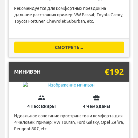
Рекомендуется для комфортных поездок на
дальние расстояния пример: VW Passat, Toyota Camry,
Toyota Fortuner, Chevrolet Suburban, etc.
СМОТРЕТЬ...
€192
МИНИВЭН
group
business_center
4 Пассажиры
4 Чемоданы
Идеальное сочетание пространства и комфорта для
4 человек. пример: VW Touran, Ford Galaxy, Opel Zefira,
Peugeot 807, etc.