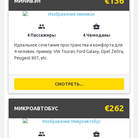
€136
МИНИВЭН
group
business_center
4 Пассажиры
4 Чемоданы
Идеальное сочетание пространства и комфорта для
4 человек. пример: VW Touran, Ford Galaxy, Opel Zefira,
Peugeot 807, etc.
СМОТРЕТЬ...
€262
МИКРОАВТОБУС
group
business_center