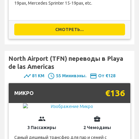
19pax, Mercedes Sprinter 15-19pax, etc.
СМОТРЕТЬ...
North Airport (TFN) переводы в Playa
de las Americas
timeline
schedule
payment
81 KM
55 Минивэны.
От €128
€136
MИКРО
group
business_center
3 Пассажиры
2 Чемоданы
Самый дешевый трансфер для пар и семей с