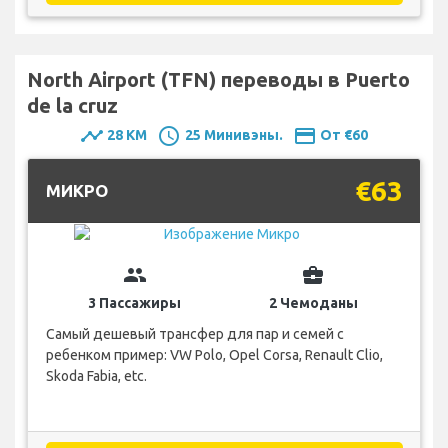
North Airport (TFN) переводы в Puerto
de la cruz
timeline
schedule
payment
28 KM
25 Минивэны.
От €60
€63
MИКРО
group
business_center
3 Пассажиры
2 Чемоданы
Самый дешевый трансфер для пар и семей с
ребенком пример: VW Polo, Opel Corsa, Renault Clio,
Skoda Fabia, etc.