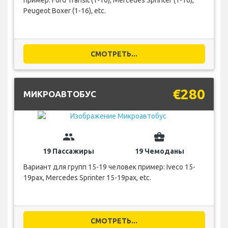
пример: Ford Transit (1-16), Mercedes Sprinter (1-16),
Peugeot Boxer (1-16), etc.
СМОТРЕТЬ...
€280
МИКРОАВТОБУС
group
business_center
19 Пассажиры
19 Чемоданы
Вариант для групп 15-19 человек пример: Iveco 15-
19pax, Mercedes Sprinter 15-19pax, etc.
СМОТРЕТЬ...