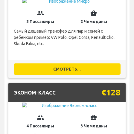
group
business_center
3 Пассажиры
2 Чемоданы
Самый дешевый трансфер для пар и семей с
ребенком пример: VW Polo, Opel Corsa, Renault Clio,
Skoda Fabia, etc.
СМОТРЕТЬ...
€128
ЭКОНОМ-КЛАСС
group
business_center
4 Пассажиры
3 Чемоданы