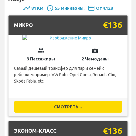
timeline
schedule
payment
81 KM
55 Минивэны.
От €128
€136
MИКРО
group
business_center
3 Пассажиры
2 Чемоданы
Самый дешевый трансфер для пар и семей с
ребенком пример: VW Polo, Opel Corsa, Renault Clio,
Skoda Fabia, etc.
СМОТРЕТЬ...
€136
ЭКОНОМ-КЛАСС