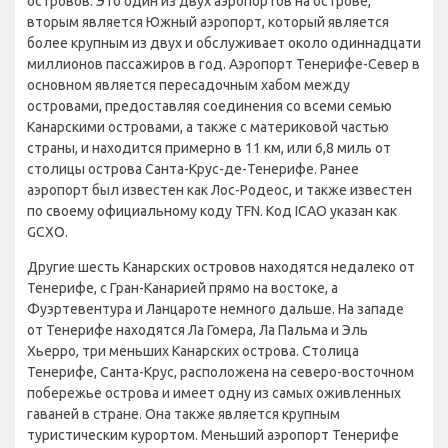
островов. Это один из двух аэропортов на острове,
вторым является Южный аэропорт, который является
более крупным из двух и обслуживает около одиннадцати
миллионов пассажиров в год. Аэропорт Тенерифе-Север в
основном является пересадочным хабом между
островами, предоставляя соединения со всеми семью
Канарскими островами, а также с материковой частью
страны, и находится примерно в 11 км, или 6,8 миль от
столицы острова Санта-Крус-де-Тенерифе. Ранее
аэропорт был известен как Лос-Родеос, и также известен
по своему официальному коду TFN. Код ICAO указан как
GCXO.
Другие шесть Канарских островов находятся недалеко от
Тенерифе, с Гран-Канарией прямо на востоке, а
Фуэртевентура и Ланцароте немного дальше. На западе
от Тенерифе находятся Ла Гомера, Ла Пальма и Эль
Хьерро, три меньших Канарских острова. Столица
Тенерифе, Санта-Крус, расположена на северо-восточном
побережье острова и имеет одну из самых оживленных
гаваней в стране. Она также является крупным
туристическим курортом. Меньший аэропорт Тенерифе