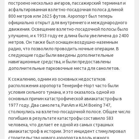
построено несколько ангаров, пассажирский терминал и
асфальтированная взлетно-посадочная полоса длиной
800 метров или 2625 футов. Аэропорт был теперь
официально открыт для внутреннего и международного
движения. Освещение взлетно-посадочной полосы было
улучшено, и к 1953 году ее длина была увеличена до 2400
метров. Он также был оснащен воздушно-наземным
радио, что позволило проводить ночные операции. В
следующие годы были введены дополнительные
навигационные средства, и были предоставлены
дополнительные парковочные места для самолетов.
К сожалению, одним из основных недостатков
расположения аэропорта Тенерифе-Норт часто были
условия сильного тумана, и это оказалось одной из
основных причин катастрофической авиакатастрофы в
1977 году. Два самолета, PanAm и KLM Boeing 747,
столкнулись на взлетно-посадочной полосе. Общее число
погибших в результате катастрофы составило 583
человека, что делает ее одной из самых страшных
авиакатастроф в истории. Этот инцидент стимулировал
строительство нового аэропорта вдоль южного