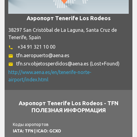
Аэропорт Tenerife Los Rodeos
38297 San Cristóbal de La Laguna, Santa Cruz de
Tenerife, Spain
+34 91 321 10 00
phone
tfn.aeropuerto@aena.es
email
tfn.srv.objetosperdidos@aena.es (Lost+Found)
email
http://www.aena.es/en/tenerife-norte-
airport/index.html
Аэропорт Tenerife Los Rodeos - TFN
ПОЛЕЗНАЯ ИНФОРМАЦИЯ
Коды аэропортов
IATA: TFN
| ICAO: GCXO