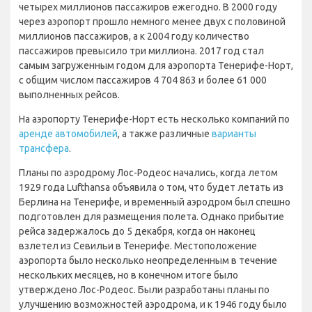
четырех миллионов пассажиров ежегодно. В 2000 году
через аэропорт прошло немного менее двух с половиной
миллионов пассажиров, а к 2004 году количество
пассажиров превысило три миллиона. 2017 год стал
самым загруженным годом для аэропорта Тенерифе-Норт,
с общим числом пассажиров 4 704 863 и более 61 000
выполненных рейсов.
На аэропорту Тенерифе-Норт есть несколько компаний по
аренде автомобилей
, а также различные
варианты
трансфера
.
Планы по аэродрому Лос-Родеос начались, когда летом
1929 года Lufthansa объявила о том, что будет летать из
Берлина на Тенерифе, и временный аэродром был спешно
подготовлен для размещения полета. Однако прибытие
рейса задержалось до 5 декабря, когда он наконец
взлетел из Севильи в Тенерифе. Местоположение
аэропорта было несколько неопределенным в течение
нескольких месяцев, но в конечном итоге было
утверждено Лос-Родеос. Были разработаны планы по
улучшению возможностей аэродрома, и к 1946 году было