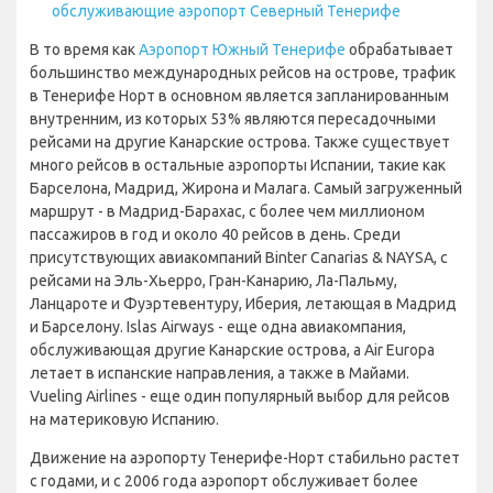
обслуживающие аэропорт Северный Тенерифе
В то время как
Аэропорт Южный Тенерифе
обрабатывает
большинство международных рейсов на острове, трафик
в Тенерифе Норт в основном является запланированным
внутренним, из которых 53% являются пересадочными
рейсами на другие Канарские острова. Также существует
много рейсов в остальные аэропорты Испании, такие как
Барселона, Мадрид, Жирона и Малага. Самый загруженный
маршрут - в Мадрид-Барахас, с более чем миллионом
пассажиров в год и около 40 рейсов в день. Среди
присутствующих авиакомпаний Binter Canarias & NAYSA, с
рейсами на Эль-Хьерро, Гран-Канарию, Ла-Пальму,
Ланцароте и Фуэртевентуру, Иберия, летающая в Мадрид
и Барселону. Islas Airways - еще одна авиакомпания,
обслуживающая другие Канарские острова, а Air Europa
летает в испанские направления, а также в Майами.
Vueling Airlines - еще один популярный выбор для рейсов
на материковую Испанию.
Движение на аэропорту Тенерифе-Норт стабильно растет
с годами, и с 2006 года аэропорт обслуживает более