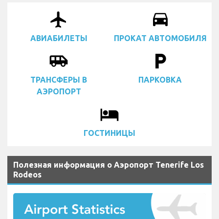
airplanemode_active
drive_eta
АВИАБИЛЕТЫ
ПРОКАТ АВТОМОБИЛЯ
airport_shuttle
local_parking
ТРАНСФЕРЫ В
ПАРКОВКА
АЭРОПОРТ
local_hotel
ГОСТИНИЦЫ
Полезная информация о Аэропорт Tenerife Los
Rodeos