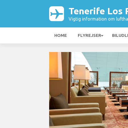
Tenerife Los
Vigtig information om luftha
HOME
FLYREJSER
BILUDL