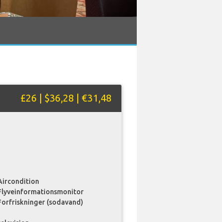
£26 | $36,28 | €31,48
Aircondition
Flyveinformationsmonitor
Forfriskninger (sodavand)