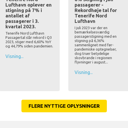
Lufthavn oplever en
passagerer -
stigning på 7% i
Rekordhøje tal for
antallet af
Tenerife Nord
passagerer i 3.
Lufthavn
kvartal 2023.
I juli 2023 var der en
bemærkelsesværdig
Tenerife Nord Lufthavn
passagerstigning med en
Passagertal slår rekord i Q3
stigning på 6,36%
2023, stiger med 6,60% YoY
sammenlignet med før-
og 44,79% siden pandemien.
pandemiske optegnelser,
dog truer betydelige
Visning...
skovbrande i regionen
flyvninger i august...
Visning...
FLERE NYTTIGE OPLYSNINGER