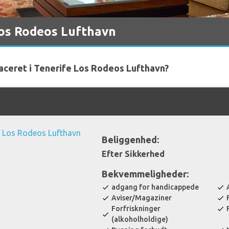
Los Rodeos Lufthavn
laceret i Tenerife Los Rodeos Lufthavn?
Beliggenhed:
Efter Sikkerhed
Bekvemmeligheder:
adgang for handicappede
check
check
Aviser/Magaziner
check
check
Forfriskninger
check
check
(alkoholholdige)