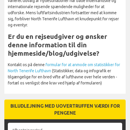
varieret udvalg af flydestinationer har både indenlandske og
internationale rejsende spændende muligheder for at
udforske. Mens luftfartsindustrien fortsætter med at komme
sig, forbliver North Tenerife Lufthavn et knudepunkt for rejser
og eventyr.
Er du en rejseudgiver og ønsker
denne information til din
hjemmeside/blog/udgivelse?
Kontakt os på denne
formular for at anmode om statistikker for
North Tenerife Lufthavn
(Statistikker, data og infografik er
tilgængelige for en bred vifte af lufthavne over hele verden -
fortæl os venligst dine krav ved hjælp af formularen)
BILUDLEJNING MED UOVERTRUFFEN VÆRDI FOR
PENGENE