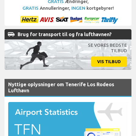
GRATIS
Ændringer,
GRATIS
Annulleringer,
INGEN
kortgebyrer!
airport_shuttle
Brug for transport til og fra lufthavnen?
SE VORES BEDSTE
TILBUD
VIS TILBUD
Nyttige oplysninger om Tenerife Los Rodeos
Lufthavn