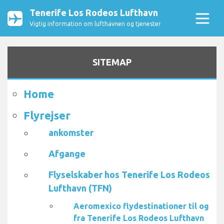
Tenerife Los Rodeos Lufthavn
Vigtig information om lufthavnen og tjenester
SITEMAP
Home
Flyrejser
ankomster
Afgange
Flyselskaber hos Tenerife Los Rodeos
Lufthavn (TFN)
Aeromexico flydestinationer til og
fra Tenerife Los Rodeos Lufthavn