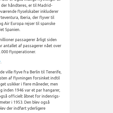
der håndteres, er til Madrid-
eværende flyselskaber inkluderer
ventura, Iberia, der flyver til
g Air Europa rejser til spanske
det Spanien.
illioner passagerer årligt siden
ar antallet af passagerer nået over
.000 flyoperationer.
r
.
ille flyve fra Berlin til Tenerife,
en af flyvningen forsinket indtil
oget usikker i flere måneder, men
 og inden 1946 var et par hangarer,
så officielt åbnet for indenrigs-
 meter i 1953. Den blev også
lev der indført yderligere