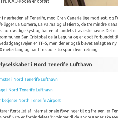
 TFN. ICAO-koden er opført
r i nærheden af Tenerife, med Gran Canaria lige mod øst, og F
e ligger La Gomera, La Palma og El Hierro, de tre mindre Kan
ns nordøstlige kyst og har en af landets travleste havne. Det er
i kommunen San Cristobal de la Laguna og er godt forbundet ti
vedadgangsvejen er TF-5, men der er også blevet anlagt en ny
0 meter lang og har fire spor - to spor i hver retning.
lyselskaber i Nord Tenerife Lufthavn
ster i Nord Tenerife Lufthavn
ge i Nord Tenerife Lufthavn
r betjener North Tenerife Airport
erer flertallet af internationale flyvninger til og fra øen, er T
voraf 53% er forbindelsesflyvninger til de andre Kanariske Øer