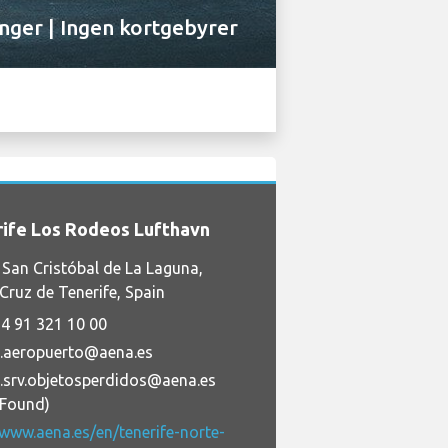
inger | Ingen kortgebyrer
ife Los Rodeos Lufthavn
San Cristóbal de La Laguna,
Cruz de Tenerife, Spain
4 91 321 10 00
n.aeropuerto@aena.es
n.srv.objetosperdidos@aena.es
+Found)
/www.aena.es/en/tenerife-norte-