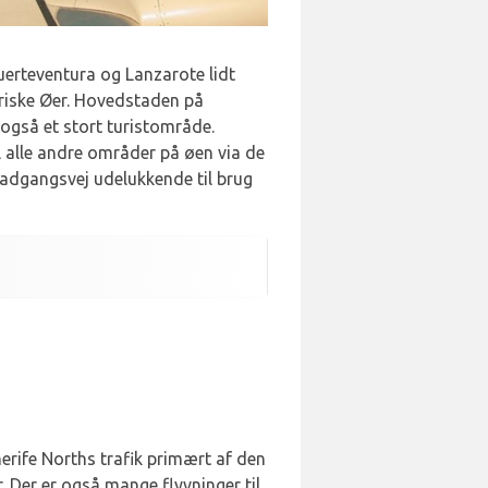
uerteventura og Lanzarote lidt
ariske Øer. Hovedstaden på
 også et stort turistområde.
l alle andre områder på øen via de
 adgangsvej udelukkende til brug
enerife Norths trafik primært af den
. Der er også mange flyvninger til