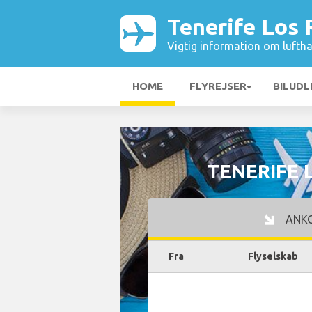
Tenerife Los
Vigtig information om luftha
HOME
FLYREJSER
BILUDL
TENERIFE 
ANK
Fra
Flyselskab