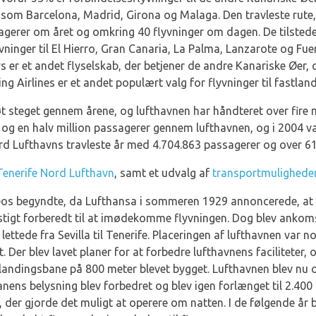
åsom Barcelona, Madrid, Girona og Malaga. Den travleste rute, 
agerer om året og omkring 40 flyvninger om dagen. De tilsted
inger til El Hierro, Gran Canaria, La Palma, Lanzarote og Fuerte
 er et andet flyselskab, der betjener de andre Kanariske Øer, o
ng Airlines er et andet populært valg for flyvninger til fastlan
t steget gennem årene, og lufthavnen har håndteret over fire m
to og en halv million passagerer gennem lufthavnen, og i 2004 v
ord Lufthavns travleste år med 4.704.863 passagerer og over 61
 Tenerife Nord Lufthavn
, samt et udvalg af
transportmulighede
os begyndte, da Lufthansa i sommeren 1929 annoncerede, at de v
stigt forberedt til at imødekomme flyvningen. Dog blev ankomst
ettede fra Sevilla til Tenerife. Placeringen af lufthavnen var n
 Der blev lavet planer for at forbedre lufthavnens faciliteter,
landingsbane på 800 meter blevet bygget. Lufthavnen blev nu og
anens belysning blev forbedret og blev igen forlænget til 2.400
, der gjorde det muligt at operere om natten. I de følgende år b