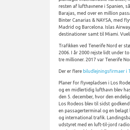
resten af lufthavnene i Spanien, s
Barajas, med over en million pass
Binter Canarias & NAYSA, med flyvn
Madrid og Barcelona. Islas Airways
destinationer samt til Miami. Vueli
Trafikken ved Tenerife Nord er stø
2006. I år 2000 rejste lidt under 
tre millioner. 2017 var Tenerife N
Der er flere
biludlejningsfirmaer i
Planer for flyvepladsen i Los Rode
og en midlertidig lufthavn blev ha
den 5. december, hvor den endelig l
Los Rodeos blev til sidst godkendt.
en passagerterminal og en belagt 
og international trafik. Landingsb
udstyret med en luft-til-jord radio