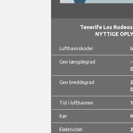
Tenerife Los Rodeos
NYTTIGE OPL
Lufthavnskoder
I
Geo længdegrad
-
D
Geo breddegrad
2
D
Tid i lufthavnen
1
Kør
Elektricitet
2