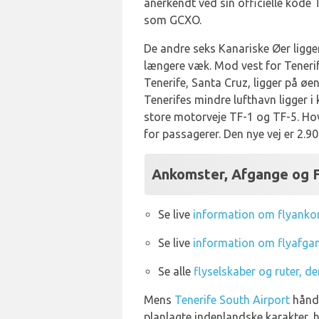
anerkendt ved sin officielle kode
som GCXO.
De andre seks Kanariske Øer ligge
længere væk. Mod vest for Tenerif
Tenerife, Santa Cruz, ligger på øe
Tenerifes mindre lufthavn ligger 
store motorveje TF-1 og TF-5. Ho
for passagerer. Den nye vej er 2.90
Ankomster, Afgange og F
Se live
information om flyankom
Se live
information om flyafgan
Se alle
flyselskaber og ruter, de
Mens
Tenerife South Airport
håndt
planlagte indenlandske karakter, h