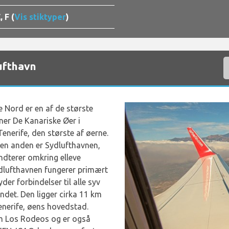
, F (
Vis stiktyper
)
ufthavn
e Nord er en af de største
ener De Kanariske Øer i
enerife, den største af øerne.
 den anden er Sydlufthavnen,
ndterer omkring elleve
rdlufthavnen fungerer primært
der forbindelser til alle syv
ndet. Den ligger cirka 11 km
Tenerife, øens hovedstad.
om Los Rodeos og er også