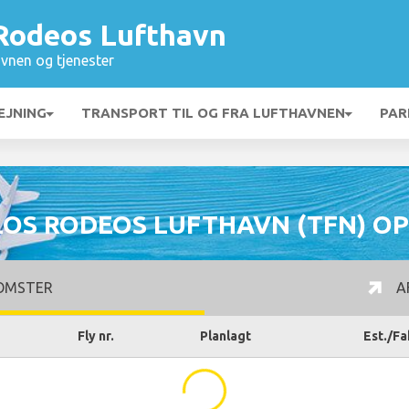
 Rodeos Lufthavn
vnen og tjenester
EJNING
TRANSPORT TIL OG FRA LUFTHAVNEN
PAR
LOS RODEOS LUFTHAVN (TFN) O
OMSTER
A
Fly nr.
Planlagt
Est./Fa
...