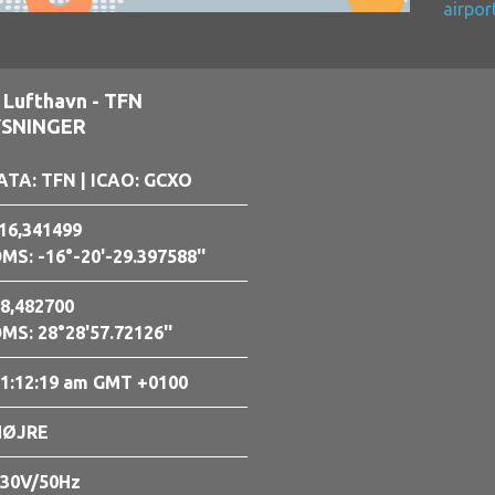
airpor
 Lufthavn - TFN
YSNINGER
ATA: TFN
| ICAO: GCXO
16,341499
MS: -16°-20'-29.397588''
8,482700
MS: 28°28'57.72126''
1:12:21 am GMT +0100
HØJRE
30V/50Hz