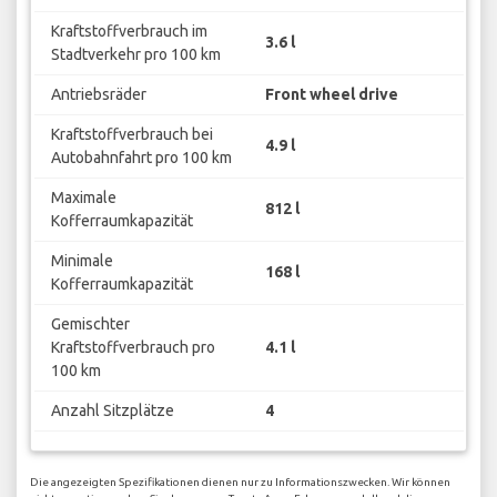
Kraftstoffverbrauch im
3.6 l
Stadtverkehr pro 100 km
Antriebsräder
Front wheel drive
Kraftstoffverbrauch bei
4.9 l
Autobahnfahrt pro 100 km
Maximale
812 l
Kofferraumkapazität
Minimale
168 l
Kofferraumkapazität
Gemischter
Kraftstoffverbrauch pro
4.1 l
100 km
Anzahl Sitzplätze
4
Die angezeigten Spezifikationen dienen nur zu Informationszwecken. Wir können