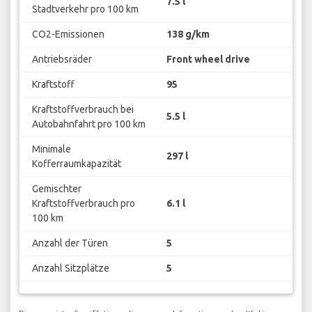
7.5 l
Stadtverkehr pro 100 km
CO2-Emissionen
138 g/km
Antriebsräder
Front wheel drive
Kraftstoff
95
Kraftstoffverbrauch bei
5.5 l
Autobahnfahrt pro 100 km
Minimale
297 l
Kofferraumkapazität
Gemischter
Kraftstoffverbrauch pro
6.1 l
100 km
Anzahl der Türen
5
Anzahl Sitzplätze
5