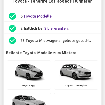
Toyota - Tenerife Los Rodeos Flughafen
check_circle
6
Toyota Modelle
.
check_circle
Erhältlich bei
8 Lieferanten
.
check_circle
28 Toyota Mietwagenangebote gesucht.
Beliebte Toyota-Modelle zum Mieten:
Toyota Aygo
Toyota C-HR Hybrid