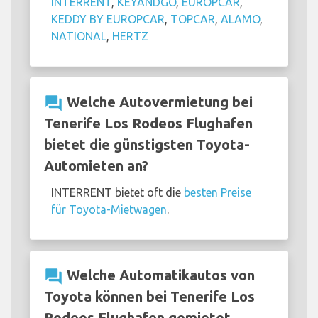
INTERRENT
,
KEYANDGO
,
EUROPCAR
,
KEDDY BY EUROPCAR
,
TOPCAR
,
ALAMO
,
NATIONAL
,
HERTZ
question_answer
Welche Autovermietung bei
Tenerife Los Rodeos Flughafen
bietet die günstigsten Toyota-
Automieten an?
INTERRENT bietet oft die
besten Preise
für Toyota-Mietwagen
.
question_answer
Welche Automatikautos von
Toyota können bei Tenerife Los
Rodeos Flughafen gemietet