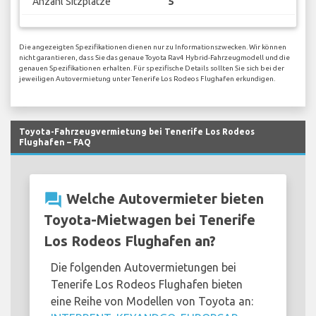
Anzahl Sitzplätze
5
Die angezeigten Spezifikationen dienen nur zu Informationszwecken. Wir können
nicht garantieren, dass Sie das genaue Toyota Rav4 Hybrid-Fahrzeugmodell und die
genauen Spezifikationen erhalten. Für spezifische Details sollten Sie sich bei der
jeweiligen Autovermietung unter Tenerife Los Rodeos Flughafen erkundigen.
Toyota-Fahrzeugvermietung bei Tenerife Los Rodeos
Flughafen – FAQ
question_answer
Welche Autovermieter bieten
Toyota-Mietwagen bei Tenerife
Los Rodeos Flughafen an?
Die folgenden Autovermietungen bei
Tenerife Los Rodeos Flughafen bieten
eine Reihe von Modellen von Toyota an: