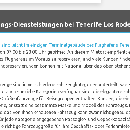
gs-Diensteistungen bei Tenerife Los Rod
ind leicht im einzigen Terminalgebäude des Flughafens Tener
on 07:00 bis 23:00 Uhr geöffnet. An diesem Mietort empfiehlt 
Flughafens im Voraus zu reservieren, und viele Kunden finde
ngsreservierungen können mit National über das oben steh
zeuge sind in verschiedene Fahrzeugkategorien unterteilt, wie
d auch spezielle Kategorien verfügbar sind, die elegantere Fah
Größenfahrzeuge für Reisegruppen enthalten. Kunden, die ein
rie, anstatt eine bestimmte Marke und Modell des Fahrzeugs. 
nd das von Ihnen erhaltenen Fahrzeug kann zwar nicht genau das
 für jede Kategorie angegebenen Passagier- und Gepäckkapazit
ie richtige Fahrzeuggröße für Ihre Geschäfts- oder Ferienmiete