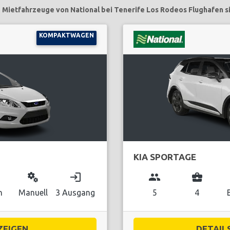
 Mietfahrzeuge von National bei Tenerife Los Rodeos Flughafen s
KOMPAKTWAGEN
KIA SPORTAGE
miscellaneous_services
login
group
business_center
n
Manuell
3 Ausgang
5
4
EIGEN...
DETAILS