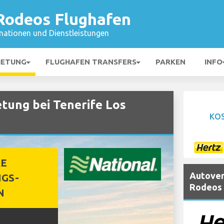
 Rodeos Flughafen
mationen und Dienstleistungen
IETUNG
FLUGHAFEN TRANSFERS
PARKEN
INFO
ung bei Tenerife Los
KO
RE
Autover
GS-
Rodeos 
N