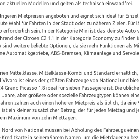
on aktuellen Modellen und gelten als technisch einwandfrei.
drigeren Mietpreisen angeboten und eignet sich ideal für Einzel
ute Wahl für Fahrten in der Stadt oder zu näheren Zielen. Für 
rforderlich sein. In der Kategorie Mini ist das kleinste Auto 
hrend der Citroen C2 1.1 in der Kategorie Economy zu finden 
.6 sind weitere beliebte Optionen, da sie mehr Funktionen als
ne Automatikgetriebe, ABS-Bremsen, Klimaanlage und Servolen
ien Mittelklasse, Mittelklasse-Kombi und Standard erhältlich
l Vivaro ist eines der größten Fahrzeuge von National und biete
 Grand Picasso 1.8 ideal für sieben Passagiere ist. Die üblich
1 Jahre, aber größere oder spezielle Fahrzeugtypen können ei
Jahren zahlen auch einen höheren Mietpreis als üblich, da eine
 ist ein kleiner zusätzlicher Betrag, der für jeden Miettag und
einem Maximum von zehn Miettagen.
a Nord von National müssen bei Abholung des Fahrzeugs einen 
 Kreditkarte in seinem/ihrem Namen, um die Mietdauer zu beza