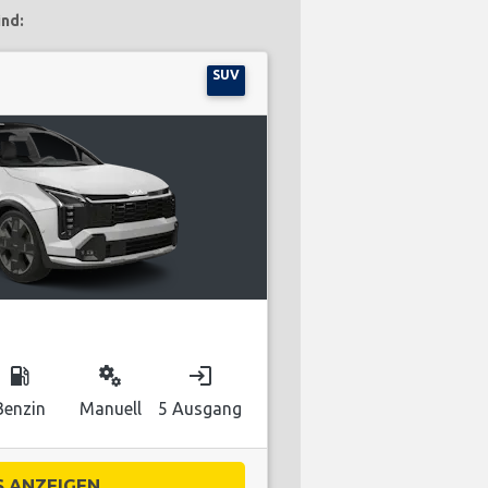
ind:
SUV
local_gas_station
miscellaneous_services
login
Benzin
Manuell
5 Ausgang
 ANZEIGEN...