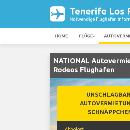
Tenerife Los
Notwendige Flughafen Infor
HOME
FLÜGE
AUTOVERM
NATIONAL Autovermiet
Rodeos Flughafen
UNSCHLAGBA
AUTOVERMIETUN
SCHNÄPPCHE
Abholort