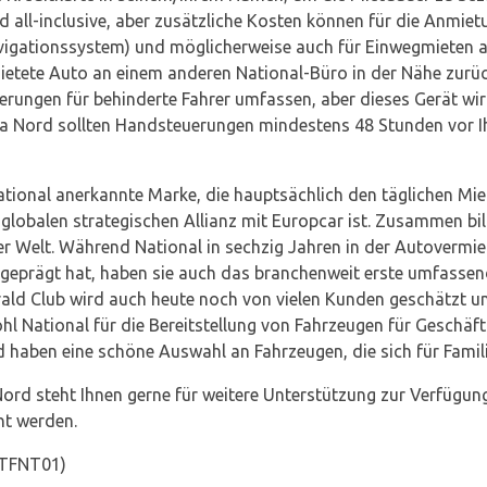
all-inclusive, aber zusätzliche Kosten können für die Anmiet
vigationssystem) und möglicherweise auch für Einwegmieten an
mietete Auto an einem anderen National-Büro in der Nähe zur
rungen für behinderte Fahrer umfassen, aber dieses Gerät wir
a Nord sollten Handsteuerungen mindestens 48 Stunden vor I
rnational anerkannte Marke, die hauptsächlich den täglichen M
 globalen strategischen Allianz mit Europcar ist. Zusammen b
r Welt. Während National in sechzig Jahren in der Autoverm
geprägt hat, haben sie auch das branchenweit erste umfass
ald Club wird auch heute noch von vielen Kunden geschätzt un
l National für die Bereitstellung von Fahrzeugen für Geschäft
nd haben eine schöne Auswahl an Fahrzeugen, die sich für Famil
ord steht Ihnen gerne für weitere Unterstützung zur Verfügun
ht werden.
TFNT01)