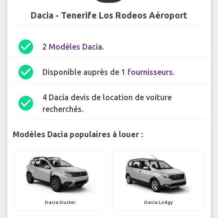
Dacia - Tenerife Los Rodeos Aéroport
check_circle
2
Modèles Dacia
.
check_circle
Disponible auprès de
1 fournisseurs
.
4 Dacia devis de location de voiture
check_circle
recherchés.
Modèles Dacia populaires à louer :
Dacia Duster
Dacia Lodgy